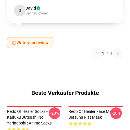
David
D
Verified owner
Write your review
1
/
1
Beste Verkäufer Produkte
Redo Of Healer Socks -
Redo Of Healer Face Masks -
-20%
-20%
Kaifuku Jutsushi No
Setsuna Flat Mask
Yarinaoshi : Anime Socks