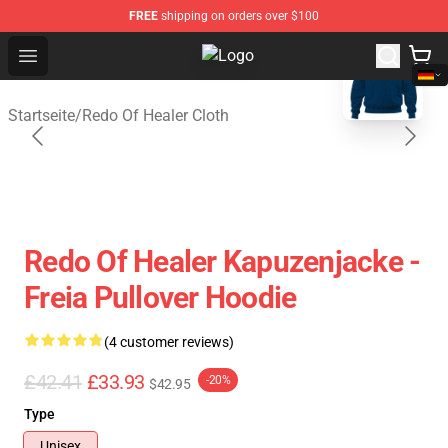
FREE
shipping on orders over $100
blank template
Open menu
Redo Of Healer Store - Official Re
Startseite
/
Redo Of Healer Cloth
Redo Of Healer Kapuzenjacke -
Freia Pullover Hoodie
(4 customer reviews)
£42.41
£33.93
-20%
$42.95
Type
Unisex