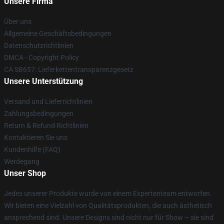
Unsere Firma
Über uns
Allgemeine Geschäftsbedingungen
Datenschutzrichtlinien
DMCA - Copyright Policy
CA SB657: Lieferkettentransparenzgesetz
Unsere Unterstützung
Versand und Lieferrichtlinien
Zahlungsbedingungen
Return & Refund Richtlinien
Kontaktieren Sie uns
Kundenhilfe (FAQ)
Werdegang
Unser Shop
Jedes unserer Produkte wurde von einem Expertenteam entworfen.
Wir bieten eine Vielzahl von Qualitätsprodukten, die auch ästhetisch
ansprechend sind. Unsere Designs sind nicht nur für Show – sie sind