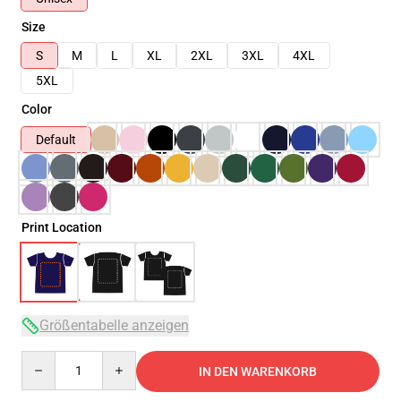
Size
S
M
L
XL
2XL
3XL
4XL
5XL
Color
Default
Print Location
Größentabelle anzeigen
Quantity
IN DEN WARENKORB