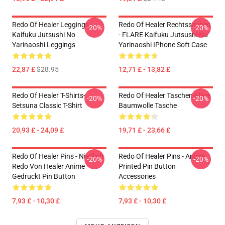
Redo Of Healer Leggings -
Redo Of Healer Rechtssachen
-20%
-20%
Kaifuku Jutsushi No
- FLARE Kaifuku Jutsushi No
Yarinaoshi Leggings
Yarinaoshi IPhone Soft Case
22,87 £
$28.95
12,71 £ - 13,82 £
Redo Of Healer T-Shirts-
Redo Of Healer Taschen-Flare
-20%
-20%
Setsuna Classic T-Shirt
Baumwolle Tasche
20,93 £ - 24,09 £
19,71 £ - 23,66 £
Redo Of Healer Pins - Niedlich
Redo Of Healer Pins - Anime
-20%
-20%
Redo Von Healer Anime
Printed Pin Button
Gedruckt Pin Button
Accessories
7,93 £ - 10,30 £
7,93 £ - 10,30 £