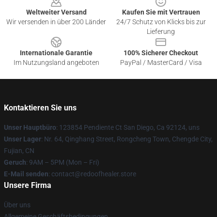
Weltweiter Versand
Kaufen Sie mit Vertrauen
Wir versenden in über 200 Länder
24/7 Schutz von Klicks bis zur
Lieferung
Internationale Garantie
100% Sicherer Checkout
Im Nutzungsland angeboten
PayPal / MasterCard / Visa
Kontaktieren Sie uns
Unser Hauptbüro
: 123854 Pendiente Ct San Diego, Ca 92124, uns
Unser Lager
: Nr. 64, Qinghang Street, Rongcheng Town, Chengde City,
Fujian, CN
Geruch
: 9AM – 5PM (Mon – Fri)
E-Mail senden
: contact@redoofhealer.store
Unsere Firma
Über uns
Allgemeine Geschäftsbedingungen