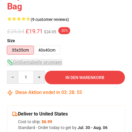
Bag
(9 customer reviews)
£24.64
£19.71
-20%
$24.95
Size
35x35cm
40x40cm
Größentabelle anzeigen
Quantity
IN DEN WARENKORB
Diese Aktion endet in
03
:
28
:
54
Deliver to United States
Cost to ship:
$6.99
Standard - Order today to get by
Jul. 30 - Aug. 06