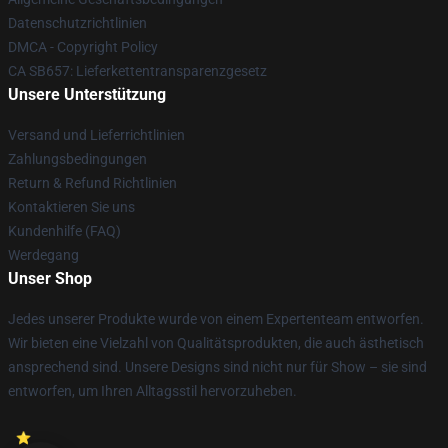
Datenschutzrichtlinien
DMCA - Copyright Policy
CA SB657: Lieferkettentransparenzgesetz
Unsere Unterstützung
Versand und Lieferrichtlinien
Zahlungsbedingungen
Return & Refund Richtlinien
Kontaktieren Sie uns
Kundenhilfe (FAQ)
Werdegang
Unser Shop
Jedes unserer Produkte wurde von einem Expertenteam entworfen.
Wir bieten eine Vielzahl von Qualitätsprodukten, die auch ästhetisch
ansprechend sind. Unsere Designs sind nicht nur für Show – sie sind
entworfen, um Ihren Alltagsstil hervorzuheben.