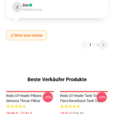
Zoe
Z
Verified owner
Write your review
1
/
2
Beste Verkäufer Produkte
Redo Of Healer Pillows -
Redo Of Healer Tank Tops -
-20%
-20%
Setsuna Throw Pillow
Flare Racerback Tank Top
18,96 £ - 22,91 £
19,31 £
$24.45