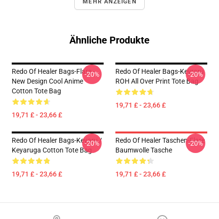
MEHR ANZEIGEN
Ähnliche Produkte
Redo Of Healer Bags-Flare -
Redo Of Healer Bags-Keyraru
-20%
-20%
New Design Cool Anime
ROH All Over Print Tote Bag
Cotton Tote Bag
19,71 £ - 23,66 £
19,71 £ - 23,66 £
Redo Of Healer Bags-Keyaru /
Redo Of Healer Taschen-Flare
-20%
-20%
Keyaruga Cotton Tote Bag
Baumwolle Tasche
19,71 £ - 23,66 £
19,71 £ - 23,66 £
Footer