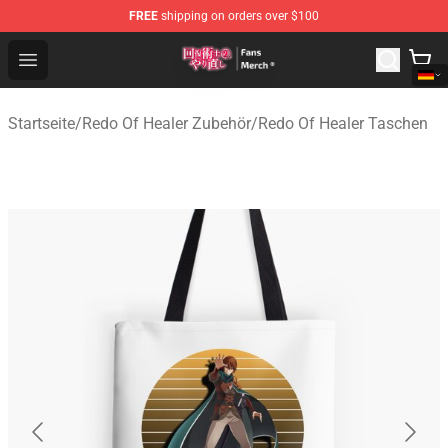
FREE
shipping on orders over $100
Redo Of Healer Store - Official Redo Of Healer Merchand
Open menu
Startseite
/
Redo Of Healer Zubehör
/
Redo Of Healer Taschen