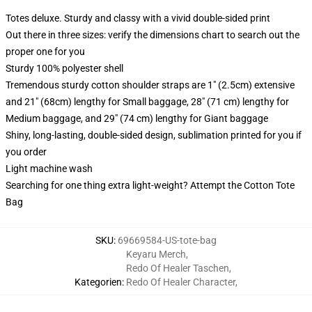
Totes deluxe. Sturdy and classy with a vivid double-sided print
Out there in three sizes: verify the dimensions chart to search out the
proper one for you
Sturdy 100% polyester shell
Tremendous sturdy cotton shoulder straps are 1" (2.5cm) extensive
and 21" (68cm) lengthy for Small baggage, 28" (71 cm) lengthy for
Medium baggage, and 29" (74 cm) lengthy for Giant baggage
Shiny, long-lasting, double-sided design, sublimation printed for you if
you order
Light machine wash
Searching for one thing extra light-weight? Attempt the Cotton Tote
Bag
SKU
:
69669584-US-tote-bag
Keyaru Merch
,
Redo Of Healer Taschen
,
Kategorien
:
Redo Of Healer Character
,