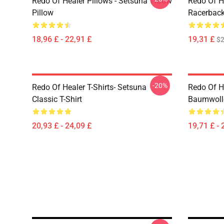
Redo Of Healer Pillows - Setsuna Throw
Redo Of H
Pillow
Racerback
18,96 £ - 22,91 £
19,31 £
$2
-20%
Redo Of Healer T-Shirts- Setsuna
Redo Of H
Classic T-Shirt
Baumwoll
20,93 £ - 24,09 £
19,71 £ - 