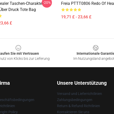
-20%
ealer Taschen-Charakter
Freia PTTT0806 Redo Of Hea
 Über Druck Tote Bag
19,71 £ - 23,66 £
23,66 £
aufen Sie mit Vertrauen
Internationale Garanti
utz von Klicks bis zur Lieferung
Im Nutzungsland angebo
irma
Unsere Unterstützung
Versand und Lieferrichtlinien
Geschäftsbedingungen
Zahlungsbedingungen
ichtlinien
Return & Refund Richtlinien
ight Policy
Kontaktieren Sie uns