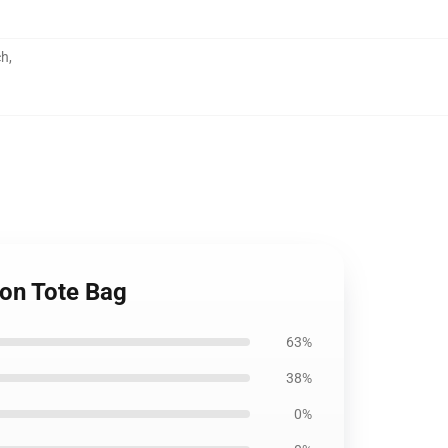
ch
,
ton Tote Bag
63%
38%
0%