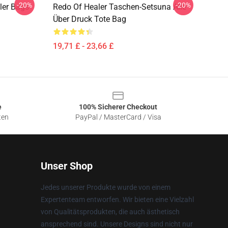
-20%
-20%
ler Bags
Redo Of Healer Taschen-Setsuna Alle
Über Druck Tote Bag
19,71 £ - 23,66 £
e
100% Sicherer Checkout
ten
PayPal / MasterCard / Visa
Unser Shop
Jedes unserer Produkte wurde von einem
Expertenteam entworfen. Wir bieten eine Vielzahl
von Qualitätsprodukten, die auch ästhetisch
ansprechend sind. Unsere Designs sind nicht nur