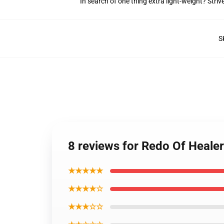
In search of one thing extra light-weight? Stri
S
8 reviews for Redo Of Heale
★★★★★
★★★★☆
★★★☆☆