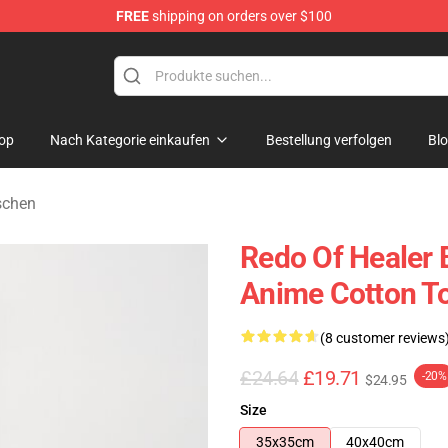
FREE
shipping on orders over $100
ndise Shop
op
Nach Kategorie einkaufen
Bestellung verfolgen
Bl
schen
Redo Of Healer 
Anime Cotton T
(8 customer reviews
£24.64
£19.71
-20%
$24.95
Size
35x35cm
40x40cm