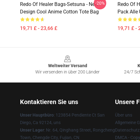
-20%
Redo Of Healer Bags-Setsuna - New
Redo Of H
Design Cool Anime Cotton Tote Bag
Pack Alle
19,71 £ - 23,66 £
19,71 £ - 
Footer
Weltweiter Versand
K
Wir versenden in über 200 Länder
24/7 Sch
Kontaktieren Sie uns
Unsere F
Unser Hauptbüro
: 123854 Pendiente Ct San
Über uns
Diego, Ca 92124, uns
Allgemeine 
Unser Lager
: Nr. 64, Qinghang Street, Rongcheng
Datenschutzr
Town, Chengde City, Fujian, CN
DMCA - Copyr