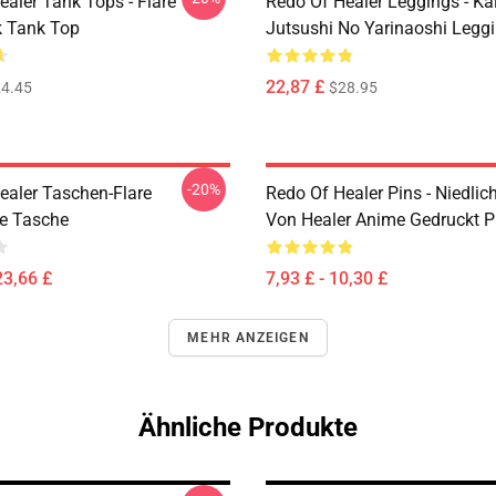
ealer Tank Tops - Flare
Redo Of Healer Leggings - Ka
 Tank Top
Jutsushi No Yarinaoshi Legg
22,87 £
4.45
$28.95
-20%
ealer Taschen-Flare
Redo Of Healer Pins - Niedlic
e Tasche
Von Healer Anime Gedruckt P
23,66 £
7,93 £ - 10,30 £
MEHR ANZEIGEN
Ähnliche Produkte