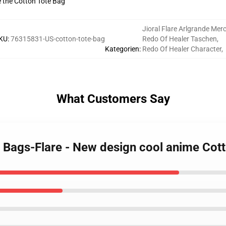
ve the Cotton Tote Bag
Jioral Flare Arlgrande Mer
KU
:
76315831-US-cotton-tote-bag
Redo Of Healer Taschen
,
Kategorien
:
Redo Of Healer Character
,
What Customers Say
r Bags-Flare - New design cool anime Cot