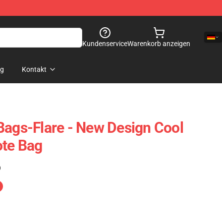
Kundenservice
Warenkorb anzeigen
og
Kontakt
Bags-Flare - New Design Cool
ote Bag
)