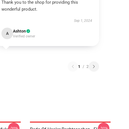
Thank you to the shop for providing this
wonderful product.
Sep 1, 2024
Ashton
A
Verified owner
1
/
2
-20%
-20%