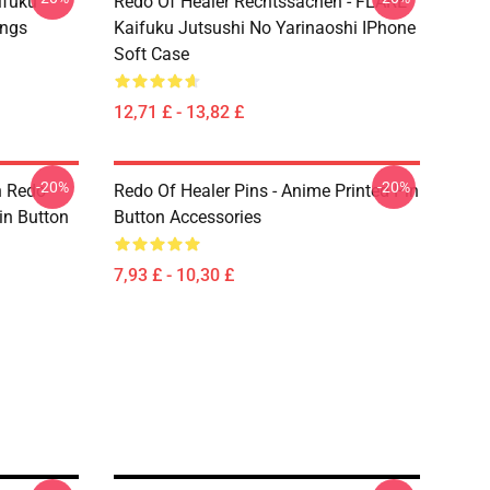
ifuku
Redo Of Healer Rechtssachen - FLARE
ings
Kaifuku Jutsushi No Yarinaoshi IPhone
Soft Case
12,71 £ - 13,82 £
-20%
-20%
h Redo
Redo Of Healer Pins - Anime Printed Pin
in Button
Button Accessories
7,93 £ - 10,30 £