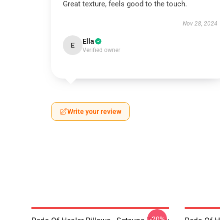
Great texture, feels good to the touch.
Nov 28, 2024
Ella
E
Verified owner
Write your review
-20%