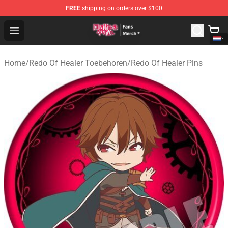
FREE
shipping on orders over $100
Redo Of Healer Store - Official Redo Of Healer Merchand
Open menu
Home
/
Redo Of Healer Toebehoren
/
Redo Of Healer Pins