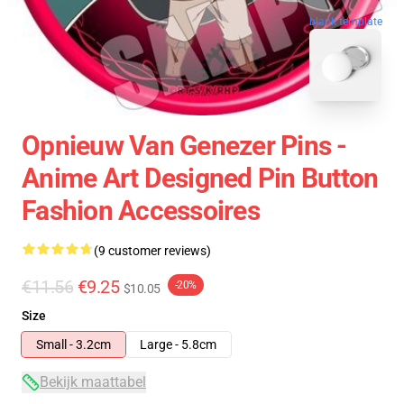
blank template
Opnieuw Van Genezer Pins -
Anime Art Designed Pin Button
Fashion Accessoires
(9 customer reviews)
€11.56
€9.25
-20%
$10.05
Size
Small - 3.2cm
Large - 5.8cm
Bekijk maattabel