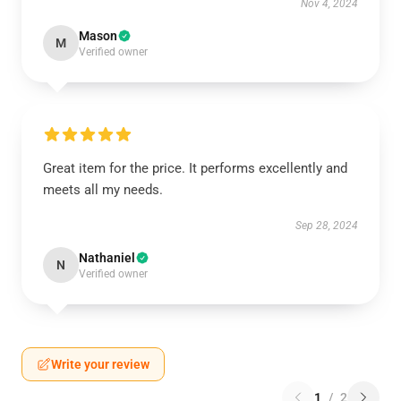
Nov 4, 2024
Mason
M
Verified owner
Great item for the price. It performs excellently and
meets all my needs.
Sep 28, 2024
Nathaniel
N
Verified owner
Write your review
1
/
2