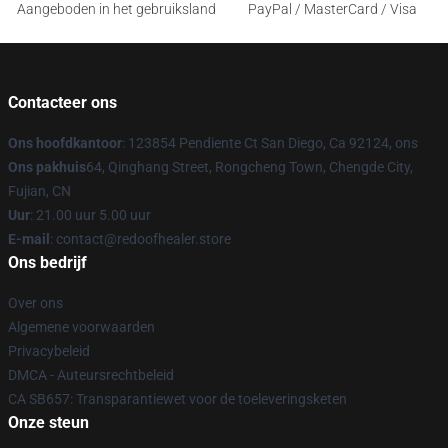
Aangeboden in het gebruiksland
PayPal / MasterCard / Visa
Contacteer ons
Ons hoofdkantoor
: 123854 Pendiente Ct San Diego, Ca 92124, ons
Ons pakhuis
64, Qinghang Street, Rongcheng Town, Chengde City,
Fujian, CN
Uur
: 21.00 uur 5.00 uur
E-mail
: contact@redoofhealer.store
Ons bedrijf
Over ons
Algemene voorwaarden
Privacybeleid
DMCA - Auteursrechtbeleid
CA SB657: Transparantiewet voor de toeleveringsketen
Onze steun