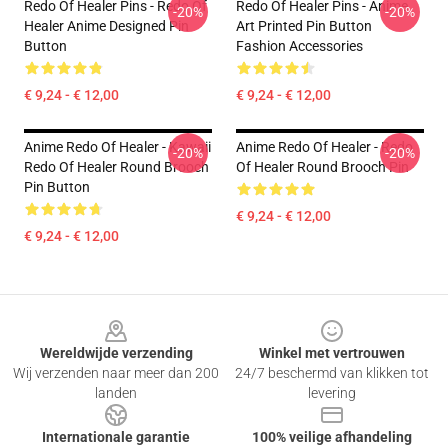
Redo Of Healer Pins - Redo Of
Redo Of Healer Pins - Anime
-20%
-20%
Healer Anime Designed Pin
Art Printed Pin Button
Button
Fashion Accessories
€ 9,24 - € 12,00
€ 9,24 - € 12,00
Anime Redo Of Healer - Kawaii
Anime Redo Of Healer - Redo
-20%
-20%
Redo Of Healer Round Brooch
Of Healer Round Brooch Pin
Pin Button
€ 9,24 - € 12,00
€ 9,24 - € 12,00
Footer
Wereldwijde verzending
Winkel met vertrouwen
Wij verzenden naar meer dan 200
24/7 beschermd van klikken tot
landen
levering
Internationale garantie
100% veilige afhandeling