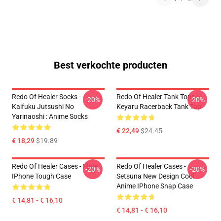
Best verkochte producten
Redo Of Healer Socks -
Redo Of Healer Tank Tops -
-20%
-20%
Kaifuku Jutsushi No
Keyaru Racerback Tank Top
Yarinaoshi : Anime Socks
€ 22,49
$24.45
€ 18,29
$19.89
Redo Of Healer Cases - Flare
Redo Of Healer Cases -
-20%
-20%
IPhone Tough Case
Setsuna New Design Cool
Anime IPhone Snap Case
€ 14,81 - € 16,10
€ 14,81 - € 16,10