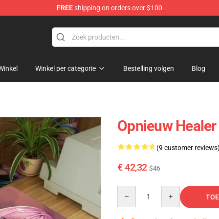
FREE
shipping on orders over $100
ndise Shop
Winkel
Winkel per categorie
Bestelling volgen
Blog
Opnieuw Healer
(9 customer reviews
€ 42,32
$46
Quantity
TOE