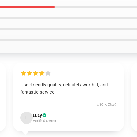
User-friendly quality, definitely worth it, and
fantastic service.
Dec 7, 2024
Lucy
L
Verified owner