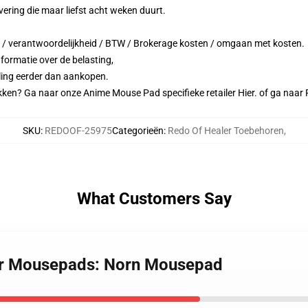
ering die maar liefst acht weken duurt.
g / verantwoordelijkheid / BTW / Brokerage kosten / omgaan met kosten.
nformatie over de belasting,
ling eerder dan aankopen.
ken? Ga naar onze Anime Mouse Pad specifieke retailer
Hier.
of ga naar
SKU
:
REDOOF-25975
Categorieën
:
Redo Of Healer Toebehoren
,
What Customers Say
er Mousepads: Norn Mousepad