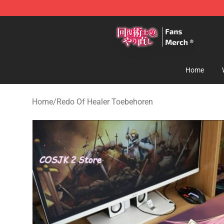
Redo Of Healer Store - Official Redo Of Healer Mercha
Home
Home
/
Redo Of Healer Toebehoren