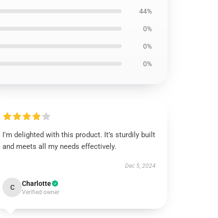
44%
0%
0%
0%
I'm delighted with this product. It’s sturdily built
and meets all my needs effectively.
Dec 5, 2024
Charlotte
C
Verified owner