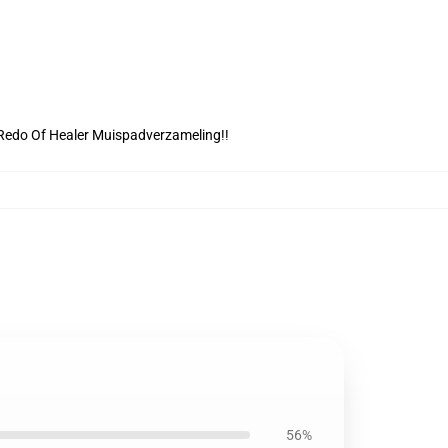
Redo Of Healer Muispadverzameling
!!
56%