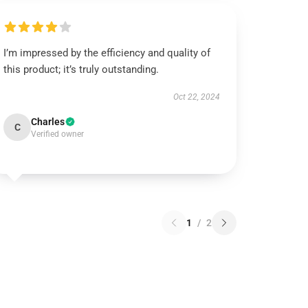
I’m impressed by the efficiency and quality of
this product; it’s truly outstanding.
Oct 22, 2024
Charles
C
Verified owner
1
/
2