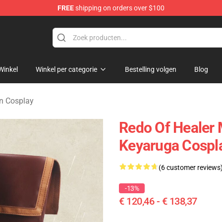
FREE
shipping on orders over $100
ndise Shop
Winkel
Winkel per categorie
Bestelling volgen
Blog
n Cosplay
Redo Of Healer
Keyaruga Cospl
(6 customer reviews
-13%
€ 120,46 - € 138,37