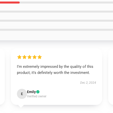
I’m extremely impressed by the quality of this
product; it's definitely worth the investment.
Dec 2, 2024
Emily
E
Verified owner