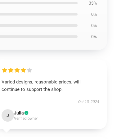
33%
0%
0%
0%
Varied designs, reasonable prices, will
continue to support the shop.
Oct 13, 2024
Julia
J
Verified owner