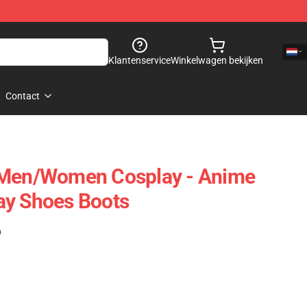
Klantenservice
Winkelwagen bekijken
Contact
 Men/Women Cosplay - Anime
ay Shoes Boots
)