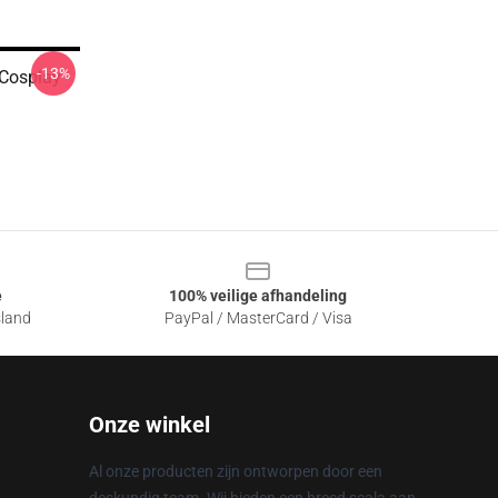
-13%
osplay -
e
100% veilige afhandeling
sland
PayPal / MasterCard / Visa
Onze winkel
Al onze producten zijn ontworpen door een