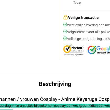
Today
Veilige transactie
Wereldwijde levering aan uw
Volgnummer voor alle pakke
Volledige terugbetaling als 
Beschrijving
mannen / vrouwen Cosplay - Anime Keyaruga Cospl
jaardag, thema sociale bijeenkomst, cosplay aanwezig, comedian aanwezig