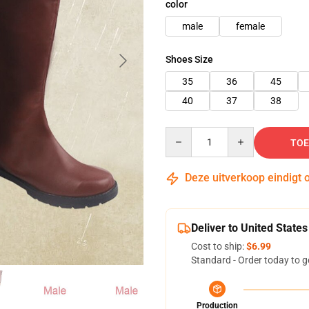
color
male
female
Shoes Size
35
36
45
40
37
38
Quantity
TOE
Deze uitverkoop eindigt 
Deliver to United States
Cost to ship:
$6.99
Standard - Order today to g
Production