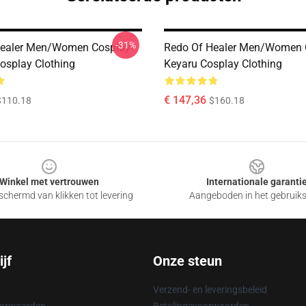
-31%
Healer Men/Women Cosplay-
Redo Of Healer Men/Women C
osplay Clothing
Keyaru Cosplay Clothing
€ 147,36
$110.18
$160.18
Winkel met vertrouwen
Internationale garanti
chermd van klikken tot levering
Aangeboden in het gebruik
jf
Onze steun
Verzend- en leveringsbeleid