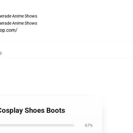
hop.com/
y
,
Cosplay Shoes Boots
67%