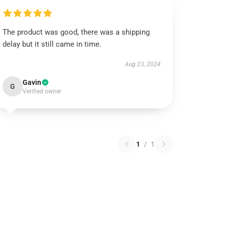
The product was good, there was a shipping
delay but it still came in time.
Aug 23, 2024
Gavin
G
Verified owner
1
/
1