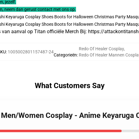
, jezelf.
en, neem dan gerust contact met ons op.
an aanval op Titan officiële Merch Bij:
https://attackontitans
Redo Of Healer Cosplay
,
SKU
:
1005002801157487-24
Categorieën
:
Redo Of Healer Mannen Cospla
What Customers Say
er Men/Women Cosplay - Anime Keyaruga 