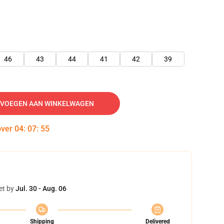
46
43
44
41
42
39
VOEGEN AAN WINKELWAGEN
over
04
:
07
:
54
et by
Jul. 30 - Aug. 06
Shipping
Delivered