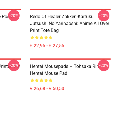
-20%
-20%
e Poster
Redo Of Healer Zakken-Kaifuku
Jutsushi No Yarinaoshi: Anime All Over
Print Tote Bag
€ 22,95 - € 27,55
-20%
-20%
rinted Pin
Hentai Mousepads – Tohsaka Rin
Hentai Mouse Pad
€ 26,68 - € 50,50