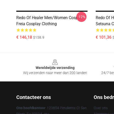
-12%
Redo Of Healer Men/Women Cosplay-
Redo Of 
Freia Cosplay Clothing
Setsuna C
€ 146,18
€ 101,36
$158.9
Footer
Wereldwijde verzending
Wij verzenden naar meer dan 200 landen
24/7 bes
Contacteer ons
Ons bedri
Ons hoofdkantoor
: 123854 Pendiente Ct San
Over ons