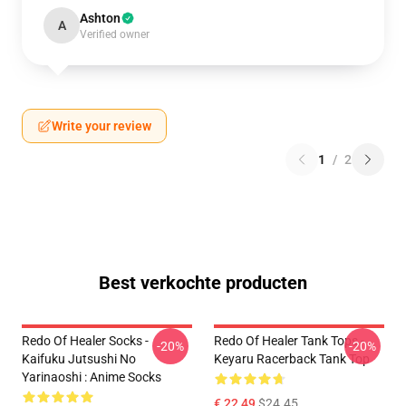
Ashton
A
Verified owner
Write your review
1
/
2
Best verkochte producten
Redo Of Healer Socks -
Redo Of Healer Tank Tops -
-20%
-20%
Kaifuku Jutsushi No
Keyaru Racerback Tank Top
Yarinaoshi : Anime Socks
€ 22,49
$24.45