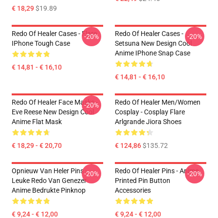
€ 18,29
$19.89
Redo Of Healer Cases - Flare
Redo Of Healer Cases -
-20%
-20%
IPhone Tough Case
Setsuna New Design Cool
Anime IPhone Snap Case
€ 14,81 - € 16,10
€ 14,81 - € 16,10
Redo Of Healer Face Masks -
Redo Of Healer Men/Women
-20%
Eve Reese New Design Cool
Cosplay - Cosplay Flare
Anime Flat Mask
Arlgrande Jiora Shoes
€ 18,29 - € 20,70
€ 124,86
$135.72
Opnieuw Van Heler Pins -
Redo Of Healer Pins - Anime
-20%
-20%
Leuke Redo Van Genezer
Printed Pin Button
Anime Bedrukte Pinknop
Accessories
€ 9,24 - € 12,00
€ 9,24 - € 12,00