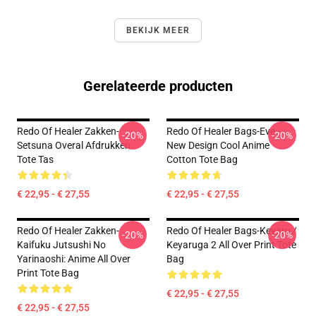
BEKIJK MEER
Gerelateerde producten
Redo Of Healer Zakken-
Redo Of Healer Bags-Eve -
-20%
-20%
Setsuna Overal Afdrukken
New Design Cool Anime
Tote Tas
Cotton Tote Bag
€ 22,95 - € 27,55
€ 22,95 - € 27,55
Redo Of Healer Zakken-
Redo Of Healer Bags-Keyaru /
-20%
-20%
Kaifuku Jutsushi No
Keyaruga 2 All Over Print Tote
Yarinaoshi: Anime All Over
Bag
Print Tote Bag
€ 22,95 - € 27,55
€ 22,95 - € 27,55