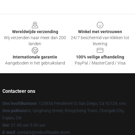
Footer
Wereldwijde verzending
Winkel met vertrouwen
Wij verzenden naar meer dan 200
24/7 beschermd van klikken tot
landen
levering
Internationale garantie
100% veilige afhandeling
Aangeboden in het gebruiksland
PayPal / MasterCard / Visa
Contacteer ons
Ons hoofdkantoor
: 123854 Pendiente Ct San Diego, Ca 92124, ons
Ons pakhuis
64, Qinghang Street, Rongcheng Town, Chengde City,
Fujian, CN
Uur
: 21.00 uur 5.00 uur
E-mail
: contact@redoofhealer.store