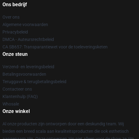
Ons bedrijf
Over ons
Algemene voorwaarden
Privacybeleid
DMCA - Auteursrechtbeleid
CA SB657: Transparantiewet voor de toeleveringsketen
Onze steun
Verzend- en leveringsbeleid
Betalingsvoorwaarden
Teruggave & terugbetalingsbeleid
Contacteer ons
Klantenhulp (FAQ)
Whosale
Onze winkel
Al onze producten zijn ontworpen door een deskundig team. Wij
bieden een breed scala aan kwaliteitsproducten die ook esthetisch
aangenaam zijn. Onze ontwerpen zijn niet alleen voor de show ze zijn