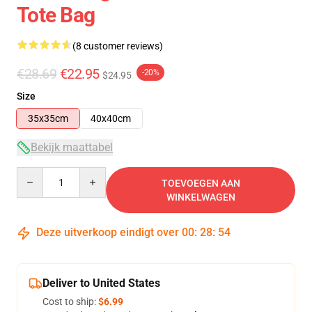
Tote Bag
(8 customer reviews)
€28.69
€22.95
-20%
$24.95
Size
35x35cm
40x40cm
Bekijk maattabel
Quantity
TOEVOEGEN AAN
WINKELWAGEN
Deze uitverkoop eindigt over
00
:
28
:
54
Deliver to United States
Cost to ship:
$6.99