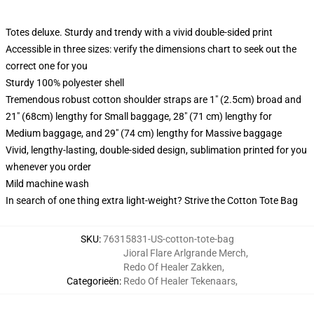
Totes deluxe. Sturdy and trendy with a vivid double-sided print
Accessible in three sizes: verify the dimensions chart to seek out the
correct one for you
Sturdy 100% polyester shell
Tremendous robust cotton shoulder straps are 1" (2.5cm) broad and
21" (68cm) lengthy for Small baggage, 28" (71 cm) lengthy for
Medium baggage, and 29" (74 cm) lengthy for Massive baggage
Vivid, lengthy-lasting, double-sided design, sublimation printed for you
whenever you order
Mild machine wash
In search of one thing extra light-weight? Strive the Cotton Tote Bag
SKU
:
76315831-US-cotton-tote-bag
Jioral Flare Arlgrande Merch
,
Redo Of Healer Zakken
,
Categorieën
:
Redo Of Healer Tekenaars
,