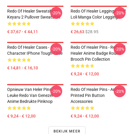
Redo Of Healer Sweatshirts -
Redo Of Healer Leggings - Girl
-20%
-20%
Keyaru 2 Pullover Sweatshirt
Loli Manga Color Leggings
€ 37,67 - € 44,11
€ 26,63
$28.95
Redo Of Healer Cases -
Redo Of Healer Pins - Redo Of
-20%
-20%
Character IPhone Tough Case
Healer Anime Badge Round
Brooch Pin Collection
€ 14,81 - € 16,10
€ 9,24 - € 12,00
Opnieuw Van Heler Pins -
Redo Of Healer Pins - Anime
-20%
-20%
Leuke Redo Van Genezer
Printed Pin Button
Anime Bedrukte Pinknop
Accessories
€ 9,24 - € 12,00
€ 9,24 - € 12,00
BEKIJK MEER