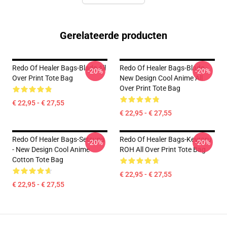
Gerelateerde producten
Redo Of Healer Bags-Blade All
Redo Of Healer Bags-Blade -
-20%
-20%
Over Print Tote Bag
New Design Cool Anime All
Over Print Tote Bag
€ 22,95 - € 27,55
€ 22,95 - € 27,55
Redo Of Healer Bags-Setsuna
Redo Of Healer Bags-Keyraru
-20%
-20%
- New Design Cool Anime
ROH All Over Print Tote Bag
Cotton Tote Bag
€ 22,95 - € 27,55
€ 22,95 - € 27,55
Footer