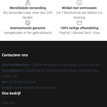
Wereldwijde verzending
Winkel met vertrouwen
Wij verzenden naar meer dan 200
24/7 beschermd van klikken tot
landen
levering
Internationale garantie
100% veilige afhandeling
Aangeboden in het gebruiksland
PayPal / MasterCard / Visa
Contacteer ons
Ons hoofdkantoor
: 123854 Pendiente Ct San Diego, Ca 92124, ons
Ons pakhuis
64, Qinghang Street, Rongcheng Town, Chengde City,
Fujian, CN
Uur
: 21.00 uur 5.00 uur
E-mail
: contact@redoofhealer.store
Ons bedrijf
Over ons