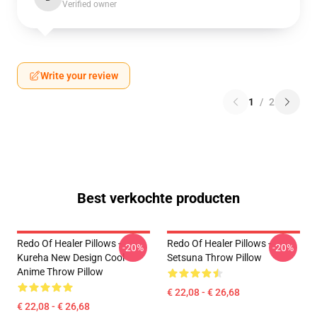
Verified owner
Write your review
1
/
2
Best verkochte producten
Redo Of Healer Pillows -
Redo Of Healer Pillows -
-20%
-20%
Kureha New Design Cool
Setsuna Throw Pillow
Anime Throw Pillow
€ 22,08 - € 26,68
€ 22,08 - € 26,68