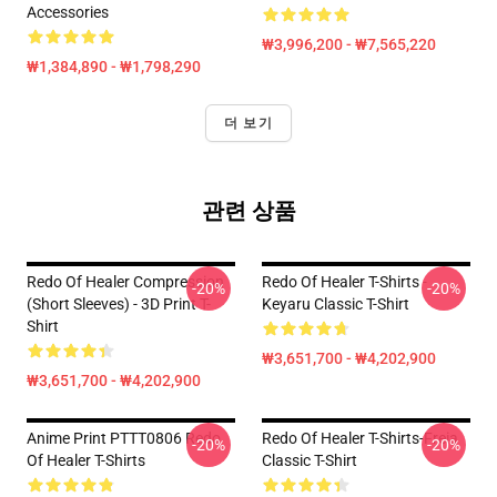
Accessories
₩3,996,200 - ₩7,565,220
₩1,384,890 - ₩1,798,290
더 보기
관련 상품
Redo Of Healer Compression
Redo Of Healer T-Shirts -
-20%
-20%
(short Sleeves) - 3D Print T-
Keyaru Classic T-Shirt
Shirt
₩3,651,700 - ₩4,202,900
₩3,651,700 - ₩4,202,900
Anime Print PTTT0806 Redo
Redo Of Healer T-Shirts-Freia
-20%
-20%
Of Healer T-Shirts
Classic T-Shirt