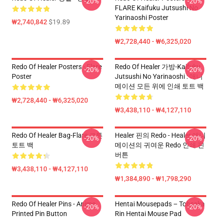
-20%
-20%
FLARE Kaifuku Jutsushi No
Yarinaoshi Poster
₩2,740,842
$19.89
₩2,728,440 - ₩6,325,020
Redo Of Healer Posters - Flare
Redo Of Healer 가방-Kaifuku
-20%
-20%
Poster
Jutsushi No Yarinaoshi : 애니
메이션 모든 위에 인쇄 토트 백
₩2,728,440 - ₩6,325,020
₩3,438,110 - ₩4,127,110
Redo Of Healer Bag-Flare 코튼
Healer 핀의 Redo - Healer 애니
-20%
-20%
토트 백
메이션의 귀여운 Redo 인쇄 핀
버튼
₩3,438,110 - ₩4,127,110
₩1,384,890 - ₩1,798,290
Redo Of Healer Pins - Anime
Hentai Mousepads – Tohsaka
-20%
-20%
Printed Pin Button
Rin Hentai Mouse Pad