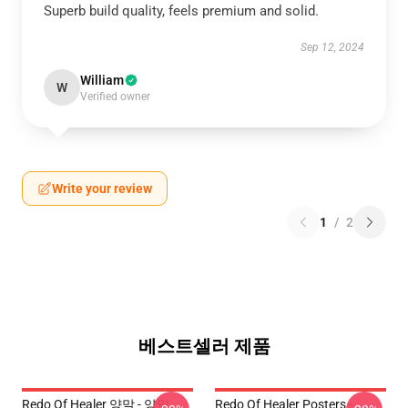
Superb build quality, feels premium and solid.
Sep 12, 2024
William
W
Verified owner
Write your review
1
/
2
베스트셀러 제품
Redo Of Healer 양말 - 양말
Redo Of Healer Posters -