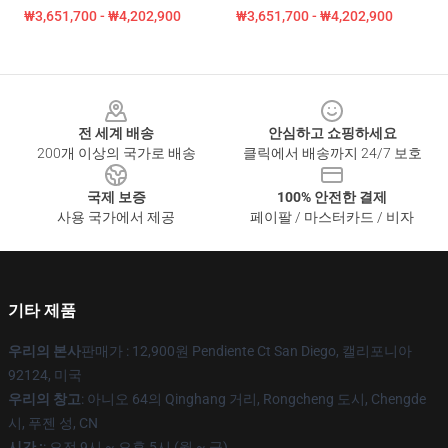
₩3,651,700 - ₩4,202,900
₩3,651,700 - ₩4,202,900
Footer
전 세계 배송
안심하고 쇼핑하세요
200개 이상의 국가로 배송
클릭에서 배송까지 24/7 보호
국제 보증
100% 안전한 결제
사용 국가에서 제공
페이팔 / 마스터카드 / 비자
기타 제품
우리의 본사
판매가 : 12,900원 Pendiente Ct San Diego, 캘리포니아
92124, 미국
우리의 창고
: 아니오 64의 Qinghang 거리, Rongcheng 도시, Chengde
시, 푸젠 성, CN
시간 :
: 오전 9시 ~ 오후 5시 (월 ~ 금)