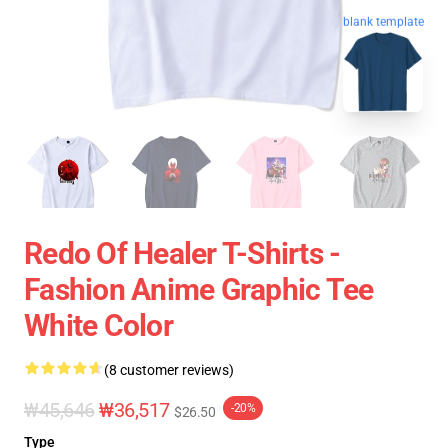
blank template
Redo Of Healer T-Shirts -
Fashion Anime Graphic Tee
White Color
(8 customer reviews)
₩45,646
₩36,517
-20%
$26.50
Type