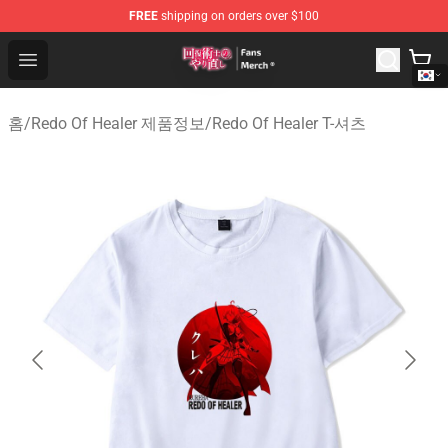
FREE
shipping on orders over $100
Redo Of Healer Store - Official Redo Of Healer Merchand
Open menu
홈
/
Redo Of Healer 제품정보
/
Redo Of Healer T-셔츠