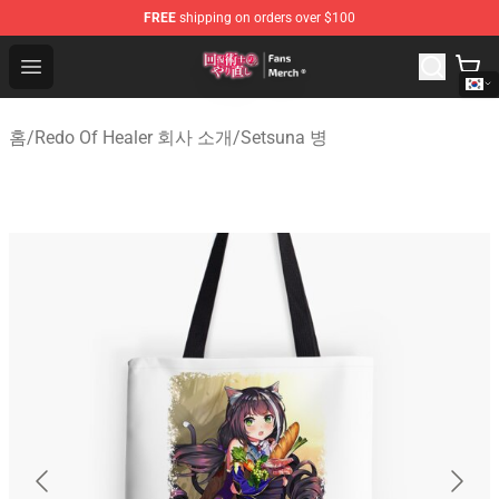
FREE
shipping on orders over $100
Redo Of Healer Store - Official Redo Of Healer Merchand
Open menu
홈
/
Redo Of Healer 회사 소개
/
Setsuna 병