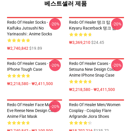
베스트셀러 제품
Redo Of Healer Socks -
Redo Of Healer 탱크 탑 -
-20%
-20%
Kaifuku Jutsushi No
Keyaru Racerback 탱크 탑
Yarinaoshi : Anime Socks
₩3,369,210
$24.45
₩2,740,842
$19.89
Redo Of Healer Cases - Flare
Redo Of Healer Cases -
-20%
-20%
IPhone Tough Case
Setsuna New Design Cool
Anime IPhone Snap Case
₩2,218,580 - ₩2,411,500
₩2,218,580 - ₩2,411,500
Redo Of Healer Face Masks -
Redo Of Healer Men/Women
-20%
Eve Reese New Design Cool
Cosplay - Cosplay Flare
Anime Flat Mask
Arlgrande Jiora Shoes
₩2,740,842 - ₩3,100,500
₩18,702,216
$135.72