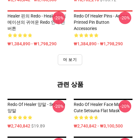
Healer 핀의 Redo - Healer 애니
Redo Of Healer Pins - Anime
-20%
-20%
메이션의 귀여운 Redo 인쇄 핀
Printed Pin Button
버튼
Accessories
₩1,384,890 - ₩1,798,290
₩1,384,890 - ₩1,798,290
더 보기
관련 상품
Redo Of Healer 양말 - Setsuna
Redo Of Healer Face Masks -
-20%
-20%
양말
Cute Setsuna Flat Mask
₩2,740,842
$19.89
₩2,740,842 - ₩3,100,500