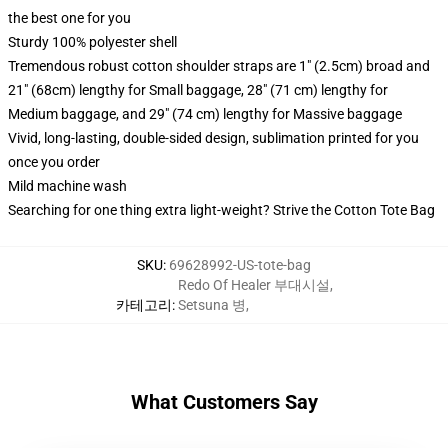
the best one for you
Sturdy 100% polyester shell
Tremendous robust cotton shoulder straps are 1" (2.5cm) broad and
21" (68cm) lengthy for Small baggage, 28" (71 cm) lengthy for
Medium baggage, and 29" (74 cm) lengthy for Massive baggage
Vivid, long-lasting, double-sided design, sublimation printed for you
once you order
Mild machine wash
Searching for one thing extra light-weight? Strive the Cotton Tote Bag
SKU
:
69628992-US-tote-bag
Redo Of Healer 부대시설
,
카테고리
:
Setsuna 병
,
What Customers Say