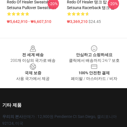
Redo Of Healer Sweatshirts -
Redo Of Healer 탱크 탑 -
-20%
-20%
Setsuna Pullover Sweatshirt
Setsuna Racerback 탱크 탑
₩5,642,910 - ₩6,607,510
₩3,369,210
$24.45
Footer
전 세계 배송
안심하고 쇼핑하세요
200개 이상의 국가로 배송
클릭에서 배송까지 24/7 보호
국제 보증
100% 안전한 결제
사용 국가에서 제공
페이팔 / 마스터카드 / 비자
기타 제품
우리의 본사
판매가 : 12,900원 Pendiente Ct San Diego, 캘리포니아
92124, 미국