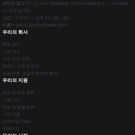
우리의 창고
: 아니오 64의 Qinghang 거리, Rongcheng 도시, Chengde
시, 푸젠 성, CN
시간 :
: 오전 9시 ~ 오후 5시 (월 ~ 금)
이름 *
: 연락처 @redoofhealer.store
우리의 회사
제품 정보
이용 약관
개인 정보 정책
DMCA - 저작권 정책
모델 번호: 공급망 투명성 행위
우리의 지원
배송 및 배송 정책
지불 기간
반품 및 환불 정책
기타 제품
고객지원 (FAQ)
구매하기