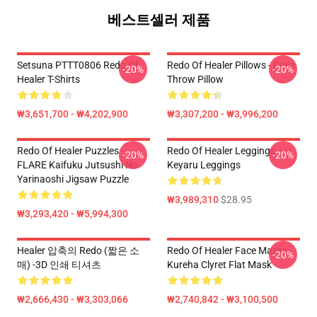
베스트셀러 제품
Setsuna PTTT0806 Redo Of
Redo Of Healer Pillows - Freia
-20%
-20%
Healer T-Shirts
Throw Pillow
₩3,651,700 - ₩4,202,900
₩3,307,200 - ₩3,996,200
Redo Of Healer Puzzles -
Redo Of Healer Leggings -
-20%
-20%
FLARE Kaifuku Jutsushi No
Keyaru Leggings
Yarinaoshi Jigsaw Puzzle
₩3,989,310
$28.95
₩3,293,420 - ₩5,994,300
Healer 압축의 Redo (짧은 소
Redo Of Healer Face Masks -
-20%
매) -3D 인쇄 티셔츠
Kureha Clyret Flat Mask
₩2,666,430 - ₩3,303,066
₩2,740,842 - ₩3,100,500