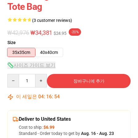
Tote Bag
(3 customer reviews)
₩42,976
₩34,381
-20%
$24.95
Size
35x35cm
40x40cm
사이즈 가이드 보기
Quantity
장바구니에 추가
이 세일은
04
:
16
:
53
Deliver to United States
Cost to ship:
$6.99
Standard - Order today to get by
Aug. 16 - Aug. 23