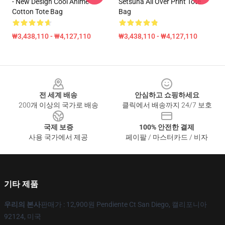
- New Design Cool Anime
Setsuna All Over Print Tote
Cotton Tote Bag
Bag
₩3,438,110 - ₩4,127,110
₩3,438,110 - ₩4,127,110
Footer
전 세계 배송
안심하고 쇼핑하세요
200개 이상의 국가로 배송
클릭에서 배송까지 24/7 보호
국제 보증
100% 안전한 결제
사용 국가에서 제공
페이팔 / 마스터카드 / 비자
기타 제품
우리의 본사
판매가 : 12,900원 Pendiente Ct San Diego, 캘리포니아
92124, 미국