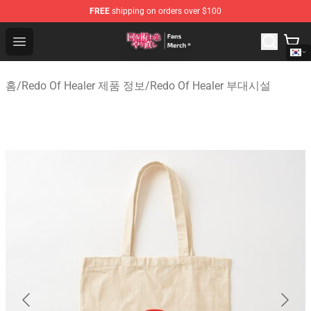
FREE
shipping on orders over $100
Redo Of Healer Store - Official Redo Of Healer Merchand
Open menu
홈
/
Redo Of Healer 제품 정보
/
Redo Of Healer 부대시설