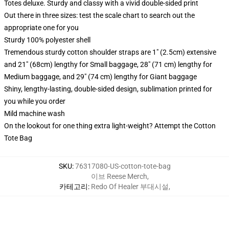
Totes deluxe. Sturdy and classy with a vivid double-sided print
Out there in three sizes: test the scale chart to search out the
appropriate one for you
Sturdy 100% polyester shell
Tremendous sturdy cotton shoulder straps are 1" (2.5cm) extensive
and 21" (68cm) lengthy for Small baggage, 28" (71 cm) lengthy for
Medium baggage, and 29" (74 cm) lengthy for Giant baggage
Shiny, lengthy-lasting, double-sided design, sublimation printed for
you while you order
Mild machine wash
On the lookout for one thing extra light-weight? Attempt the Cotton
Tote Bag
SKU
:
76317080-US-cotton-tote-bag
이브 Reese Merch
,
카테고리
:
Redo Of Healer 부대시설
,