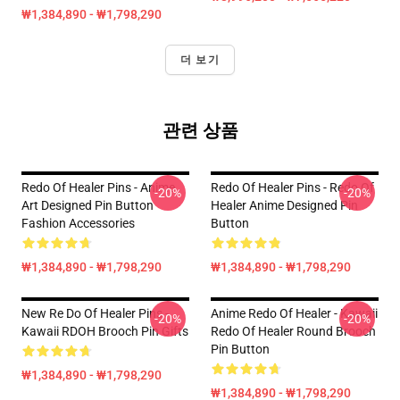
₩1,384,890 - ₩1,798,290
더 보기
관련 상품
Redo Of Healer Pins - Anime
Redo Of Healer Pins - Redo Of
-20%
-20%
Art Designed Pin Button
Healer Anime Designed Pin
Fashion Accessories
Button
₩1,384,890 - ₩1,798,290
₩1,384,890 - ₩1,798,290
New Re Do Of Healer Pins -
Anime Redo Of Healer - Kawaii
-20%
-20%
Kawaii RDOH Brooch Pin Gifts
Redo Of Healer Round Brooch
Pin Button
₩1,384,890 - ₩1,798,290
₩1,384,890 - ₩1,798,290