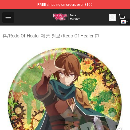
FREE
shipping on orders over $100
Redo Of Healer Store - Official Redo Of Healer Merchand
Open menu
홈
/
Redo Of Healer 제품 정보
/
Redo Of Healer 핀