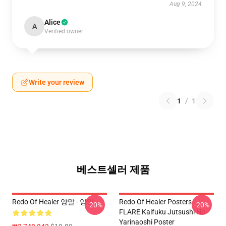
Aug 9, 2024
Alice
A
Verified owner
Write your review
1
/
1
베스트셀러 제품
Redo Of Healer 양말 - 양말
Redo Of Healer Posters -
-20%
-20%
FLARE Kaifuku Jutsushi No
Yarinaoshi Poster