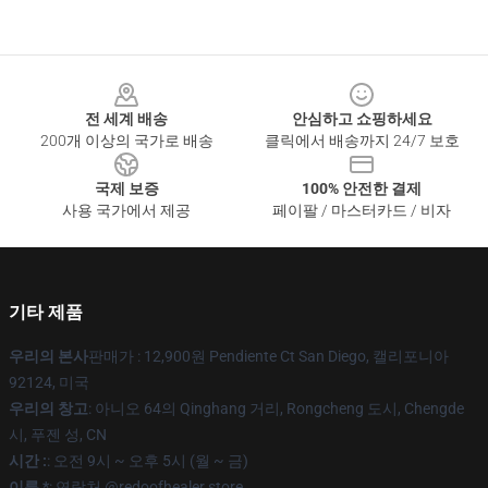
Footer
전 세계 배송
안심하고 쇼핑하세요
200개 이상의 국가로 배송
클릭에서 배송까지 24/7 보호
국제 보증
100% 안전한 결제
사용 국가에서 제공
페이팔 / 마스터카드 / 비자
기타 제품
우리의 본사
판매가 : 12,900원 Pendiente Ct San Diego, 캘리포니아
92124, 미국
우리의 창고
: 아니오 64의 Qinghang 거리, Rongcheng 도시, Chengde
시, 푸젠 성, CN
시간 :
: 오전 9시 ~ 오후 5시 (월 ~ 금)
이름 *
: 연락처 @redoofhealer.store