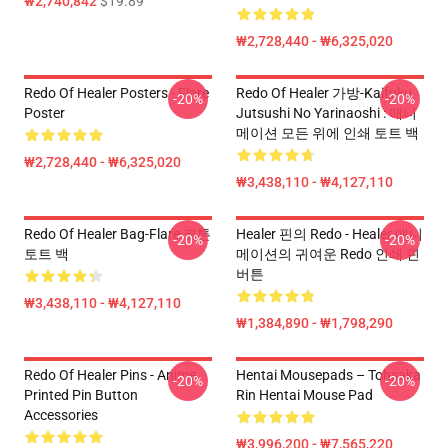
₩2,740,842
$19.89
₩2,728,440 - ₩6,325,020
Redo Of Healer Posters - Flare
Redo Of Healer 가방-Kaifuku
-20%
-20%
Poster
Jutsushi No Yarinaoshi : 애니
메이션 모든 위에 인쇄 토트 백
₩2,728,440 - ₩6,325,020
₩3,438,110 - ₩4,127,110
Redo Of Healer Bag-Flare 코튼
Healer 핀의 Redo - Healer 애니
-20%
-20%
토트 백
메이션의 귀여운 Redo 인쇄 핀
버튼
₩3,438,110 - ₩4,127,110
₩1,384,890 - ₩1,798,290
Redo Of Healer Pins - Anime
Hentai Mousepads – Tohsaka
-20%
-20%
Printed Pin Button
Rin Hentai Mouse Pad
Accessories
₩3,996,200 - ₩7,565,220