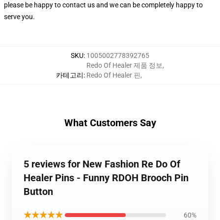
please be happy to contact us and we can be completely happy to
serve you.
SKU
:
1005002778392765
Redo Of Healer 제품 정보
,
카테고리
:
Redo Of Healer 핀
,
What Customers Say
5 reviews for New Fashion Re Do Of
Healer Pins - Funny RDOH Brooch Pin
Button
★★★★★
60%