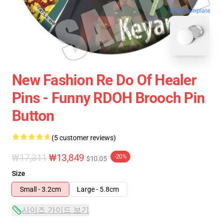
blank template
New Fashion Re Do Of Healer
Pins - Funny RDOH Brooch Pin
Button
(5 customer reviews)
₩17,311
₩13,849
-20%
$10.05
Size
Small - 3.2cm
Large - 5.8cm
사이즈 가이드 보기