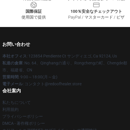
国際保証
100％安全なチェックアウト
使用国で提供
PayPal / マスターカード / ビザ
お問い合わせ
本社オフィス
: 123854 Pendiente Ct サンディエゴ, Ca 92124, Us
私達の倉庫
: No. 64、Qinghangの通り、Rongchengの町、Chengde都
市、福建省、CN
営業時間
: 9:00～18:00(月～金)
電子メール
: コンタクト@redoofhealer.store
会社案内
私たちについて
利用規約
プライバシーポリシー
DMCA - 著作権ポリシー