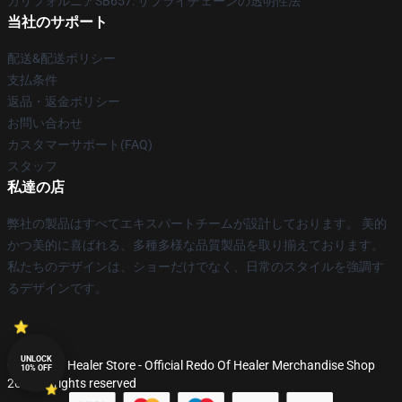
カリフォルニアSB657: サプライチェーンの透明性法
当社のサポート
配送&配送ポリシー
支払条件
返品・返金ポリシー
お問い合わせ
カスタマーサポート(FAQ)
スタッフ
私達の店
弊社の製品はすべてエキスパートチームが設計しております。 美的
かつ美的に喜ばれる、多種多様な品質製品を取り揃えております。
私たちのデザインは、ショーだけでなく、日常のスタイルを強調す
るデザインです。
UNLOCK
© Redo Of Healer Store - Official Redo Of Healer Merchandise Shop
10% OFF
2026 all rights reserved