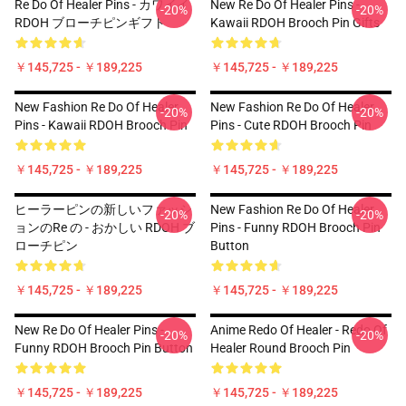
Re Do Of Healer Pins - カワイイ
New Re Do Of Healer Pins -
-20%
-20%
RDOH ブローチピンギフト
Kawaii RDOH Brooch Pin Gifts
￥145,725 - ￥189,225
￥145,725 - ￥189,225
New Fashion Re Do Of Healer
New Fashion Re Do Of Healer
-20%
-20%
Pins - Kawaii RDOH Brooch Pin
Pins - Cute RDOH Brooch Pin
￥145,725 - ￥189,225
￥145,725 - ￥189,225
ヒーラーピンの新しいファッシ
New Fashion Re Do Of Healer
-20%
-20%
ョンのRe の - おかしい RDOH ブ
Pins - Funny RDOH Brooch Pin
ローチピン
Button
￥145,725 - ￥189,225
￥145,725 - ￥189,225
New Re Do Of Healer Pins -
Anime Redo Of Healer - Redo Of
-20%
-20%
Funny RDOH Brooch Pin Button
Healer Round Brooch Pin
￥145,725 - ￥189,225
￥145,725 - ￥189,225