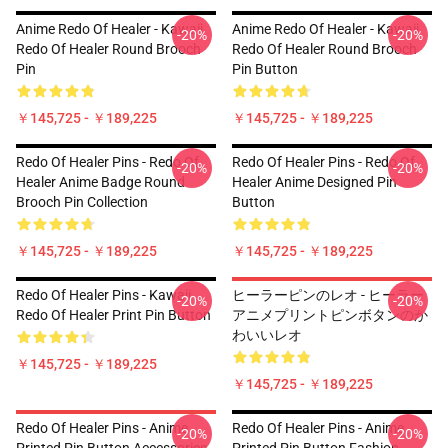
Anime Redo Of Healer - Kawaii
Anime Redo Of Healer - Kawaii
-20%
-20%
Redo Of Healer Round Brooch
Redo Of Healer Round Brooch
Pin
Pin Button
￥145,725 - ￥189,225
￥145,725 - ￥189,225
Redo Of Healer Pins - Redo Of
Redo Of Healer Pins - Redo Of
-20%
-20%
Healer Anime Badge Round
Healer Anime Designed Pin
Brooch Pin Collection
Button
￥145,725 - ￥189,225
￥145,725 - ￥189,225
Redo Of Healer Pins - Kawaii
ヒーラーピンのレオ - ヒーラー
-20%
-20%
Redo Of Healer Print Pin Button
アニメプリントピンボタンのか
わいいレオ
￥145,725 - ￥189,225
￥145,725 - ￥189,225
Redo Of Healer Pins - Anime
Redo Of Healer Pins - Anime
-20%
-20%