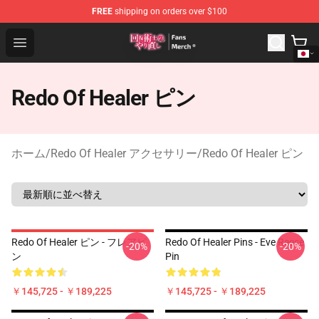
FREE
shipping on orders over $100
Redo Of Healer Store - Official Redo Of Healer Merchand
Open menu
Redo Of Healer ピン
ホーム
/
Redo Of Healer アクセサリー
/
Redo Of Healer ピン
Redo Of Healer ピン - フレアピ
Redo Of Healer Pins - Eve Reese
-20%
-20%
ン
Pin
￥145,725 - ￥189,225
￥145,725 - ￥189,225