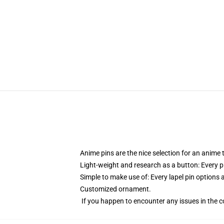
Anime pins are the nice selection for an anime
Light-weight and research as a button: Every pi
Simple to make use of: Every lapel pin options a
Customized ornament.
If you happen to encounter any issues in the cou