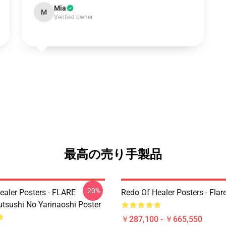
Mia
M
Verified owner
最高の売り手製品
-20%
ealer Posters - FLARE
Redo Of Healer Posters - Flar
utsushi No Yarinaoshi Poster
￥287,100 - ￥665,550