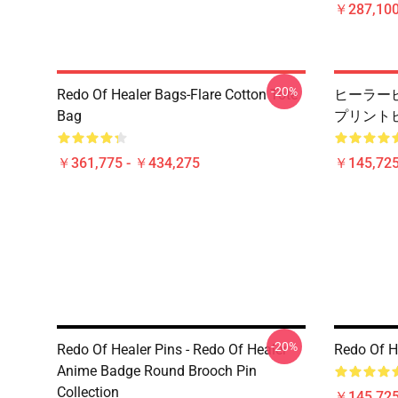
￥287,100
-20%
Redo Of Healer Bags-Flare Cotton Tote
ヒーラーピ
Bag
プリント
￥361,775 - ￥434,275
￥145,725
-20%
Redo Of Healer Pins - Redo Of Healer
Redo Of He
Anime Badge Round Brooch Pin
Collection
￥145,725