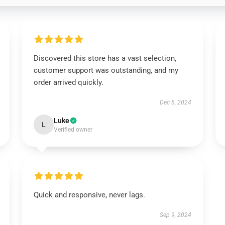
Discovered this store has a vast selection,
customer support was outstanding, and my
order arrived quickly.
Dec 6, 2024
Luke
L
Verified owner
Quick and responsive, never lags.
Sep 9, 2024