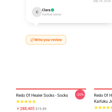
Sep 29, 2024
Clara
C
Verified owner
Write your review
-20%
Redo Of Healer Socks - Socks
Redo Of H
Kaifuku J
￥288,405
$19.89