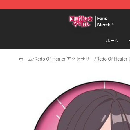
Redo Of Healer Store - Official Redo Of Healer Mercha
ホーム
ホーム
/
Redo Of Healer アクセサリー
/
Redo Of Heale