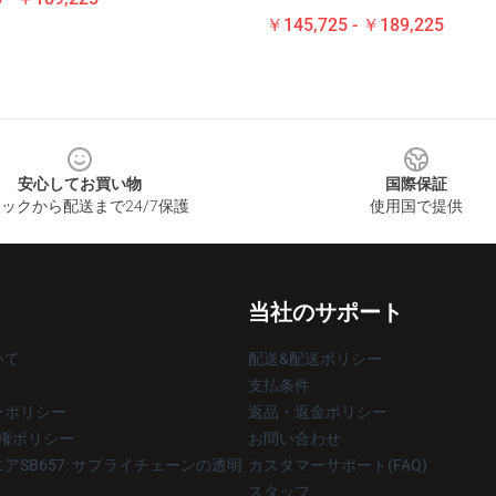
￥145,725 - ￥189,225
安心してお買い物
国際保証
ックから配送まで24/7保護
使用国で提供
当社のサポート
いて
配送&配送ポリシー
支払条件
ーポリシー
返品・返金ポリシー
著作権ポリシー
お問い合わせ
アSB657: サプライチェーンの透明
カスタマーサポート(FAQ)
スタッフ