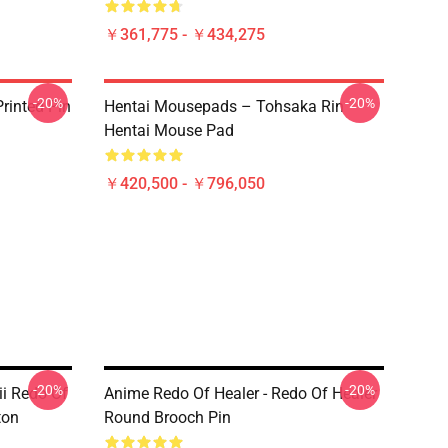
￥361,775 - ￥434,275
-20%
-20%
rinted Pin
Hentai Mousepads – Tohsaka Rin
Hentai Mouse Pad
￥420,500 - ￥796,050
-20%
-20%
ii Redo Of
Anime Redo Of Healer - Redo Of Healer
ton
Round Brooch Pin