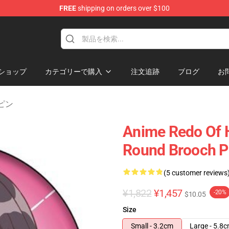
FREE
shipping on orders over $100
ndise Shop
ショップ
カテゴリーで購入
注文追跡
ブログ
お
r ピン
Anime Redo Of H
Round Brooch P
(5 customer reviews
¥1,822
¥1,457
-20%
$10.05
Size
Small - 3.2cm
Large - 5.8