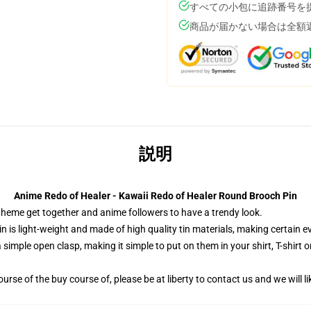
すべての小包に追跡番号を
商品が届かない場合は全額
説明
Anime Redo of Healer - Kawaii Redo of Healer Round Brooch Pin
 theme get together and anime followers to have a trendy look.
n is light-weight and made of high quality tin materials, making certain ev
 simple open clasp, making it simple to put on them in your shirt, T-shirt 
rse of the buy course of, please be at liberty to contact us and we will lik