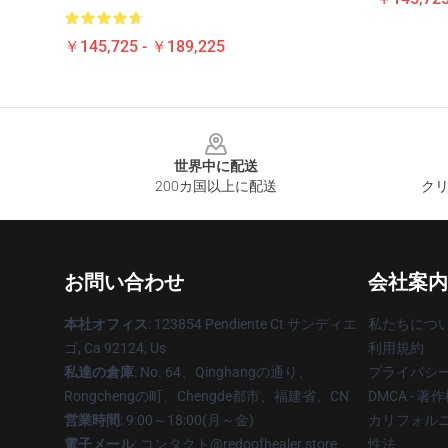
￥145,725 - ￥189,225
Footer
世界中に配送
200カ国以上に配送
クリ
お問い合わせ
会社案内
本社オフィス
: 123854 Pendiente Ct サンディエ
私たちにつ
ゴ, Ca 92124, Us
利用規約
私達の倉庫
: No. 64、Qinghangの通り、
プライバシ
Rongchengの町、Chengde都市、福建省、CN
DMCA - 
営業時間
: 9:00～18:00(月～金)
カリフォルニ
電子メール
: コンタクト@redoofhealer.store
性法