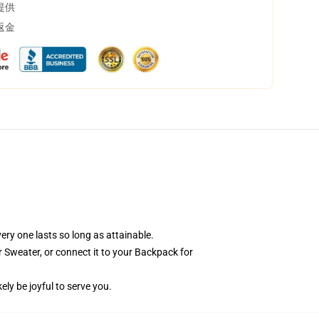
提供
返金
ery one lasts so long as attainable.
or Sweater, or connect it to your Backpack for
ely be joyful to serve you.