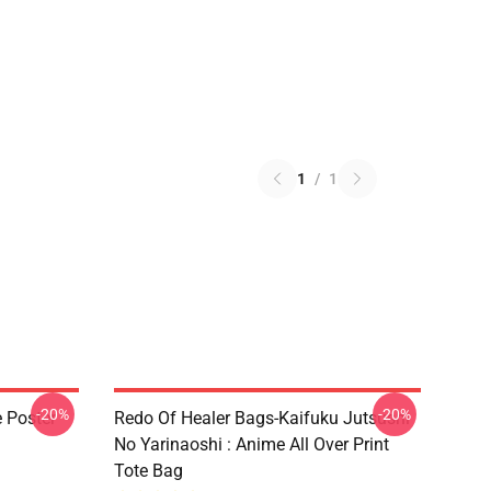
1
/
1
-20%
-20%
e Poster
Redo Of Healer Bags-Kaifuku Jutsushi
No Yarinaoshi : Anime All Over Print
Tote Bag