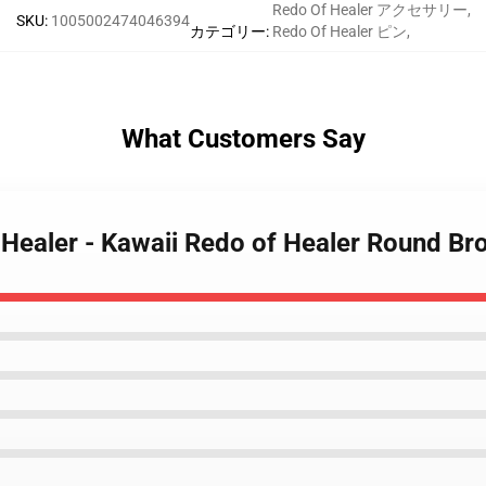
Redo Of Healer アクセサリー
,
SKU
:
1005002474046394
カテゴリー
:
Redo Of Healer ピン
,
What Customers Say
 Healer - Kawaii Redo of Healer Round Br