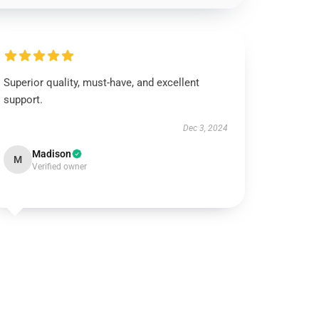
Superior quality, must-have, and excellent
support.
Dec 3, 2024
Madison
M
Verified owner