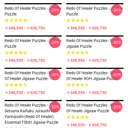
Redo Of Healer Puzzles - Jigsaw
Redo Of Healer Puzzles - Jigsaw
-20%
-20%
Puzzle
Puzzle
￥346,550 - ￥630,750
￥346,550 - ￥630,750
Redo Of Healer Puzzles - Jigsaw
Redo Of Healer Puzzles - Flare
-20%
-20%
Puzzle
Jigsaw Puzzle
￥346,550 - ￥630,750
￥346,550 - ￥630,750
Redo Of Healer Puzzles - Redo
Redo Of Healer Puzzles - Redo
-20%
-20%
Of Healer Jigsaw Puzzle
Of Healer ROH Jigsaw Puzzle
￥346,550 - ￥630,750
￥346,550 - ￥630,750
Redo Of Healer Puzzles -
Redo Of Healer Puzzles - Redo
-20%
-20%
Setsuna Kaifuku Jutsushi No
Of Healer Jigsaw Puzzle
Yarinaoshi (Redo Of Healer)
Essential TShirt Jigsaw Puzzle
￥346,550 - ￥630,750