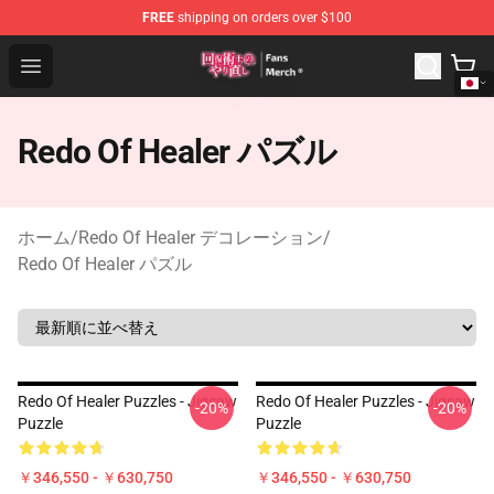
FREE
shipping on orders over $100
Redo Of Healer Store - Official Redo Of Healer Merchand
Open menu
Redo Of Healer パズル
ホーム
/
Redo Of Healer デコレーション
/
Redo Of Healer パズル
Redo Of Healer Puzzles - Jigsaw
Redo Of Healer Puzzles - Jigsaw
-20%
-20%
Puzzle
Puzzle
￥346,550 - ￥630,750
￥346,550 - ￥630,750