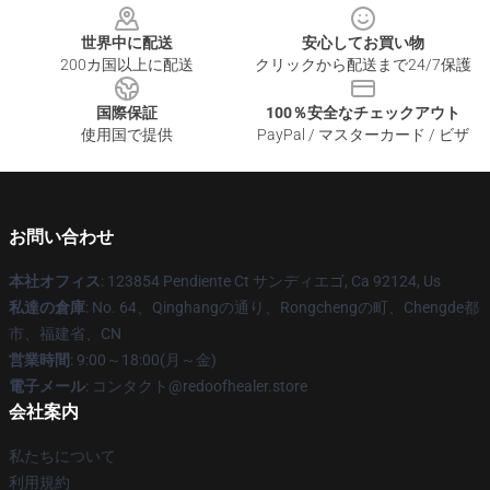
世界中に配送
安心してお買い物
200カ国以上に配送
クリックから配送まで24/7保護
国際保証
100％安全なチェックアウト
使用国で提供
PayPal / マスターカード / ビザ
お問い合わせ
本社オフィス
: 123854 Pendiente Ct サンディエゴ, Ca 92124, Us
私達の倉庫
: No. 64、Qinghangの通り、Rongchengの町、Chengde都
市、福建省、CN
営業時間
: 9:00～18:00(月～金)
電子メール
: コンタクト@redoofhealer.store
会社案内
私たちについて
利用規約