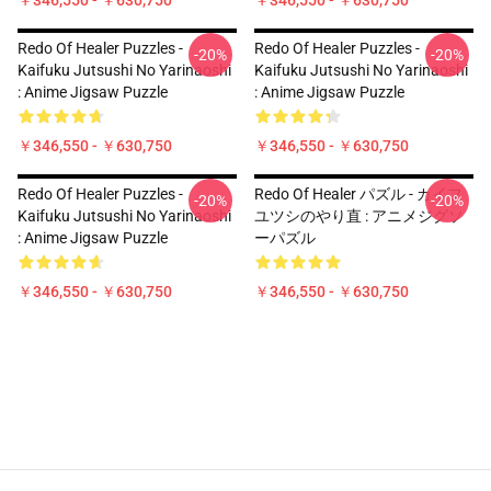
￥346,550 - ￥630,750
￥346,550 - ￥630,750
Redo Of Healer Puzzles -
Redo Of Healer Puzzles -
-20%
-20%
Kaifuku Jutsushi No Yarinaoshi
Kaifuku Jutsushi No Yarinaoshi
: Anime Jigsaw Puzzle
: Anime Jigsaw Puzzle
￥346,550 - ￥630,750
￥346,550 - ￥630,750
Redo Of Healer Puzzles -
Redo Of Healer パズル - カイフ
-20%
-20%
Kaifuku Jutsushi No Yarinaoshi
ユツシのやり直 : アニメジグソ
: Anime Jigsaw Puzzle
ーパズル
￥346,550 - ￥630,750
￥346,550 - ￥630,750
Footer