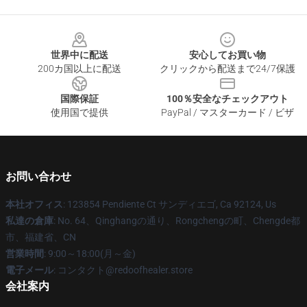
Footer
世界中に配送
安心してお買い物
200カ国以上に配送
クリックから配送まで24/7保護
国際保証
100％安全なチェックアウト
使用国で提供
PayPal / マスターカード / ビザ
お問い合わせ
本社オフィス
: 123854 Pendiente Ct サンディエゴ, Ca 92124, Us
私達の倉庫
: No. 64、Qinghangの通り、Rongchengの町、Chengde都
市、福建省、CN
営業時間
: 9:00～18:00(月～金)
電子メール
: コンタクト@redoofhealer.store
会社案内