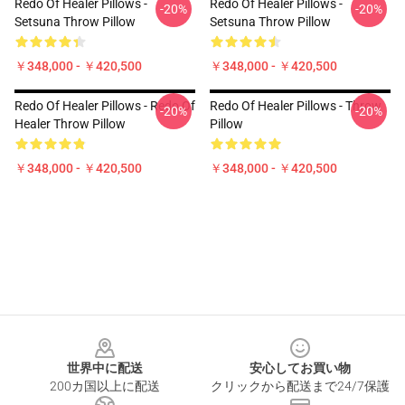
Redo Of Healer Pillows -
Redo Of Healer Pillows -
-20%
-20%
Setsuna Throw Pillow
Setsuna Throw Pillow
￥348,000 - ￥420,500
￥348,000 - ￥420,500
Redo Of Healer Pillows - Redo Of
Redo Of Healer Pillows - Throw
-20%
-20%
Healer Throw Pillow
Pillow
￥348,000 - ￥420,500
￥348,000 - ￥420,500
Footer
世界中に配送
安心してお買い物
200カ国以上に配送
クリックから配送まで24/7保護