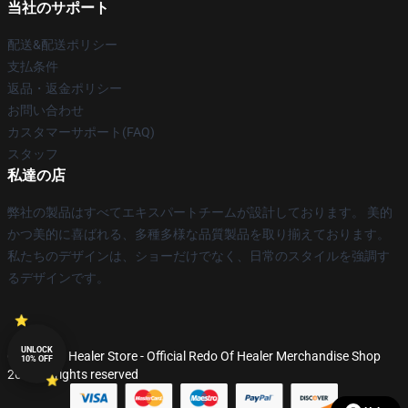
当社のサポート
配送&配送ポリシー
支払条件
返品・返金ポリシー
お問い合わせ
カスタマーサポート(FAQ)
スタッフ
私達の店
弊社の製品はすべてエキスパートチームが設計しております。 美的
かつ美的に喜ばれる、多種多様な品質製品を取り揃えております。
私たちのデザインは、ショーだけでなく、日常のスタイルを強調す
るデザインです。
UNLOCK
© Redo Of Healer Store - Official Redo Of Healer Merchandise Shop
10% OFF
2026 all rights reserved