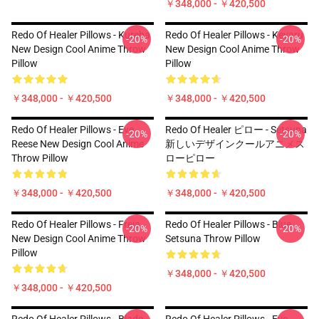
￥348,000 - ￥420,500
Redo Of Healer Pillows - Kureha
Redo Of Healer Pillows - Keyaru
-20%
-20%
New Design Cool Anime Throw
New Design Cool Anime Throw
Pillow
Pillow
￥348,000 - ￥420,500
￥348,000 - ￥420,500
Redo Of Healer Pillows - Eve
Redo Of Healer ピロー - Setsuna
-20%
-20%
Reese New Design Cool Anime
新しいデザインクールアニメス
Throw Pillow
ローピロー
￥348,000 - ￥420,500
￥348,000 - ￥420,500
Redo Of Healer Pillows - Freia
Redo Of Healer Pillows - Blue
-20%
-20%
New Design Cool Anime Throw
Setsuna Throw Pillow
Pillow
￥348,000 - ￥420,500
￥348,000 - ￥420,500