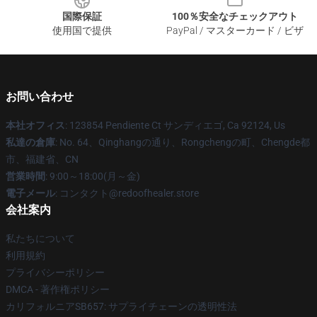
国際保証
100％安全なチェックアウト
使用国で提供
PayPal / マスターカード / ビザ
お問い合わせ
本社オフィス
: 123854 Pendiente Ct サンディエゴ, Ca 92124, Us
私達の倉庫
: No. 64、Qinghangの通り、Rongchengの町、Chengde都
市、福建省、CN
営業時間
: 9:00～18:00(月～金)
電子メール
: コンタクト@redoofhealer.store
会社案内
私たちについて
利用規約
プライバシーポリシー
DMCA - 著作権ポリシー
カリフォルニアSB657: サプライチェーンの透明性法