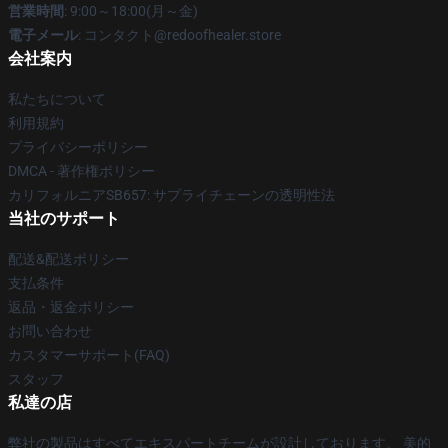
営業時間
: 9:00～18:00(月～金)
電子メール
: コンタクト@redoofhealer.store
会社案内
私たちについて
利用規約
プライバシーポリシー
DMCA - 著作権ポリシー
カリフォルニアSB657: サプライチェーンの透明性法
当社のサポート
配送&配送ポリシー
支払条件
返品・返金ポリシー
お問い合わせ
カスタマーサポート(FAQ)
スタッフ
私達の店
弊社の製品はすべてエキスパートチームが設計しております。 美的