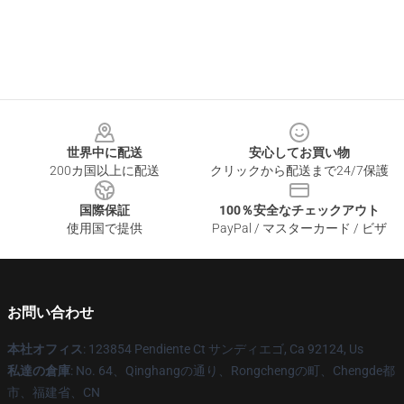
Footer
世界中に配送
安心してお買い物
200カ国以上に配送
クリックから配送まで24/7保護
国際保証
100％安全なチェックアウト
使用国で提供
PayPal / マスターカード / ビザ
お問い合わせ
本社オフィス
: 123854 Pendiente Ct サンディエゴ, Ca 92124, Us
私達の倉庫
: No. 64、Qinghangの通り、Rongchengの町、Chengde都
市、福建省、CN