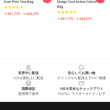
Over Print Tote Bag
Design Cool Anime Cotton Tote
Bag
￥361,775 - ￥434,275
￥361,775 - ￥434,275
Footer
世界中に配送
安心してお買い物
200カ国以上に配送
クリックから配送まで24/7保護
国際保証
100％安全なチェックアウト
使用国で提供
PayPal / マスターカード / ビザ