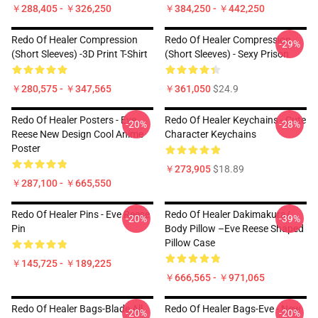
￥288,405 - ￥326,250
￥384,250 - ￥442,250
Redo Of Healer Compression
Redo Of Healer Compression
-29%
(short Sleeves) -3D Print T-Shirt
(short Sleeves) - Sexy Prison
￥280,575 - ￥347,565
￥361,050
$24.9
Redo Of Healer Posters - Eve
Redo Of Healer Keychains - Cute
-20%
-28%
Reese New Design Cool Anime
Character Keychains
Poster
￥273,905
$18.89
￥287,100 - ￥665,550
Redo Of Healer Pins - Eve Reese
Redo Of Healer Dakimakura/
-20%
-39%
Pin
Body Pillow –Eve Reese Shaped
Pillow Case
￥145,725 - ￥189,225
￥666,565 - ￥971,065
Redo Of Healer Bags-Blade All
Redo Of Healer Bags-Eve - New
-20%
-20%