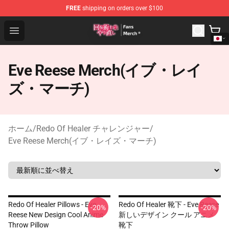
FREE
shipping on orders over $100
Redo Of Healer Store - Official Redo Of Healer Merchand
Open menu
Eve Reese Merch(イブ・レイ
ズ・マーチ)
ホーム
/
Redo Of Healer チャレンジャー
/
Eve Reese Merch(イブ・レイズ・マーチ)
Redo Of Healer Pillows - Eve
Redo Of Healer 靴下 - Eve Reese
-20%
-20%
Reese New Design Cool Anime
新しいデザイン クール アニメ
Throw Pillow
靴下