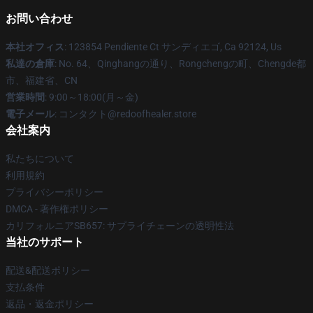
お問い合わせ
本社オフィス
: 123854 Pendiente Ct サンディエゴ, Ca 92124, Us
私達の倉庫
: No. 64、Qinghangの通り、Rongchengの町、Chengde都
市、福建省、CN
営業時間
: 9:00～18:00(月～金)
電子メール
: コンタクト@redoofhealer.store
会社案内
私たちについて
利用規約
プライバシーポリシー
DMCA - 著作権ポリシー
カリフォルニアSB657: サプライチェーンの透明性法
当社のサポート
配送&配送ポリシー
支払条件
返品・返金ポリシー