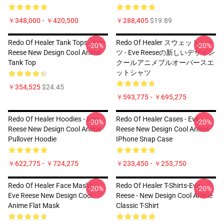
￥348,000 - ￥420,500
￥288,405
$19.89
Redo Of Healer Tank Tops - Eve
Redo Of Healer スウェットシャ
-20%
-20%
Reese New Design Cool Anime
ツ - Eve Reeseの新しいデザイン
Tank Top
クールアニメプルオーバースエ
ットシャツ
￥354,525
$24.45
￥593,775 - ￥695,275
Redo Of Healer Hoodies - Eve
Redo Of Healer Cases - Eve
-20%
-20%
Reese New Design Cool Anime
Reese New Design Cool Anime
Pullover Hoodie
IPhone Snap Case
￥622,775 - ￥724,275
￥233,450 - ￥253,750
Redo Of Healer Face Masks -
Redo Of Healer T-Shirts-Eve
-20%
-20%
Eve Reese New Design Cool
Reese - New Design Cool Anime
Anime Flat Mask
Classic T-Shirt