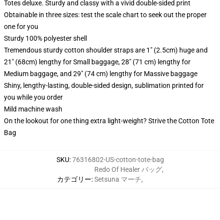
Totes deluxe. Sturdy and classy with a vivid double-sided print
Obtainable in three sizes: test the scale chart to seek out the proper
one for you
Sturdy 100% polyester shell
Tremendous sturdy cotton shoulder straps are 1" (2.5cm) huge and
21" (68cm) lengthy for Small baggage, 28" (71 cm) lengthy for
Medium baggage, and 29" (74 cm) lengthy for Massive baggage
Shiny, lengthy-lasting, double-sided design, sublimation printed for
you while you order
Mild machine wash
On the lookout for one thing extra light-weight? Strive the Cotton Tote
Bag
SKU
:
76316802-US-cotton-tote-bag
Redo Of Healer バッグ
,
カテゴリー
:
Setsuna マーチ
,