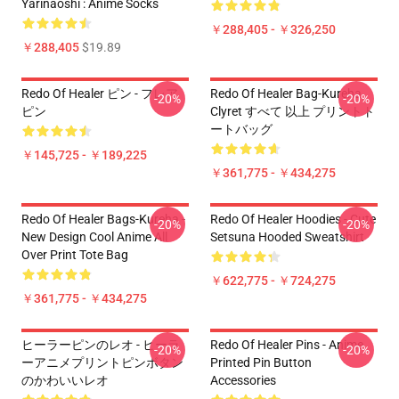
Yarinaoshi : Anime Socks
￥288,405 - ￥326,250
￥288,405
$19.89
Redo Of Healer ピン - フレア
Redo Of Healer Bag-Kureha
-20%
-20%
ピン
Clyret すべて 以上 プリントト
ートバッグ
￥145,725 - ￥189,225
￥361,775 - ￥434,275
Redo Of Healer Bags-Kureha -
Redo Of Healer Hoodies - Cute
-20%
-20%
New Design Cool Anime All
Setsuna Hooded Sweatshirt
Over Print Tote Bag
￥622,775 - ￥724,275
￥361,775 - ￥434,275
ヒーラーピンのレオ - ヒーラ
Redo Of Healer Pins - Anime
-20%
-20%
ーアニメプリントピンボタン
Printed Pin Button
のかわいいレオ
Accessories