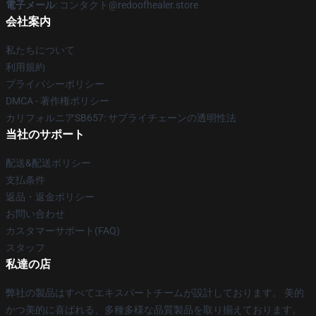
電子メール
: コンタクト@redoofhealer.store
会社案内
私たちについて
利用規約
プライバシーポリシー
DMCA - 著作権ポリシー
カリフォルニアSB657: サプライチェーンの透明性法
当社のサポート
配送&配送ポリシー
支払条件
返品・返金ポリシー
お問い合わせ
カスタマーサポート(FAQ)
スタッフ
私達の店
弊社の製品はすべてエキスパートチームが設計しております。 美的
かつ美的に喜ばれる、多種多様な品質製品を取り揃えております。