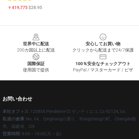
￥419,775
$28.95
Footer
世界中に配送
安心してお買い物
200カ国以上に配送
クリックから配送まで24/7保護
国際保証
100％安全なチェックアウト
使用国で提供
PayPal / マスターカード / ビザ
お問い合わせ
本社オフィス
: 123854 Pendiente Ct サンディエゴ, Ca 92124, Us
私達の倉庫
: No. 64、Qinghangの通り、Rongchengの町、Chengde都
市、福建省、CN
営業時間
: 9:00～18:00(月～金)