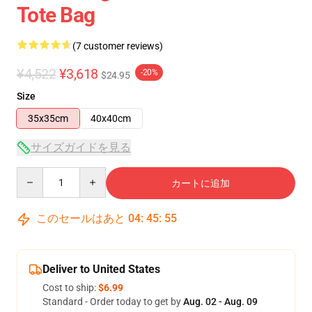
Tote Bag
(7 customer reviews)
¥4,522
¥3,618
-20%
$24.95
Size
35x35cm
40x40cm
サイズガイドを見る
Quantity
カートに追加
このセールはあと
04
:
45
:
54
Deliver to United States
Cost to ship:
$6.99
Standard - Order today to get by
Aug. 02 - Aug. 09