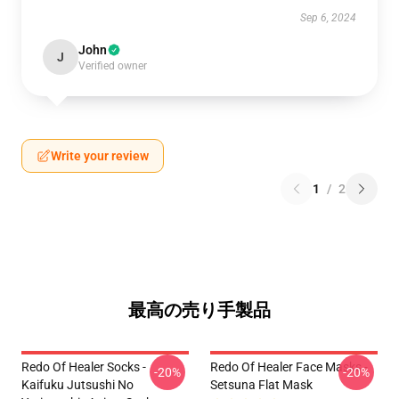
Sep 6, 2024
John
J
Verified owner
Write your review
1
/
2
最高の売り手製品
Redo Of Healer Socks -
Redo Of Healer Face Masks -
-20%
-20%
Kaifuku Jutsushi No
Setsuna Flat Mask