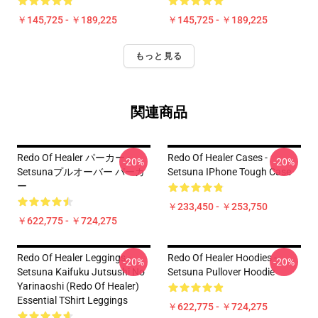
￥145,725 - ￥189,225
￥145,725 - ￥189,225
もっと見る
関連商品
Redo Of Healer パーカー -
Redo Of Healer Cases -
-20%
-20%
Setsunaプルオーバー パーカ
Setsuna IPhone Tough Case
ー
￥233,450 - ￥253,750
￥622,775 - ￥724,275
Redo Of Healer Leggings -
Redo Of Healer Hoodies -
-20%
-20%
Setsuna Kaifuku Jutsushi No
Setsuna Pullover Hoodie
Yarinaoshi (Redo Of Healer)
Essential TShirt Leggings
￥622,775 - ￥724,275