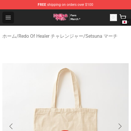
FREE
shipping on orders over $100
Redo Of Healer Store - Official Redo Of Healer Merchand
Open menu
ホーム
/
Redo Of Healer チャレンジャー
/
Setsuna マーチ