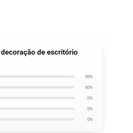
 decoração de escritório
50%
50%
0%
0%
0%