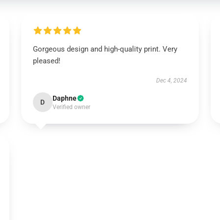
Gorgeous design and high-quality print. Very
pleased!
Dec 4, 2024
Daphne
D
Verified owner