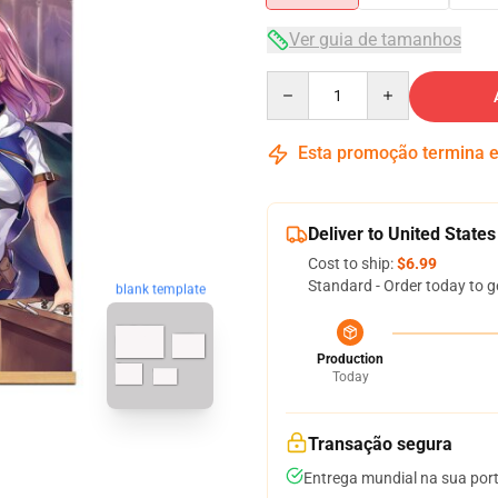
Ver guia de tamanhos
Quantity
Esta promoção termina
Deliver to United States
Cost to ship:
$6.99
Standard - Order today to g
blank template
Production
Today
Transação segura
Entrega mundial na sua por