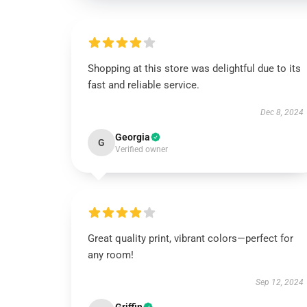
Shopping at this store was delightful due to its
fast and reliable service.
Dec 8, 2024
Georgia
G
Verified owner
Great quality print, vibrant colors—perfect for
any room!
Sep 12, 2024