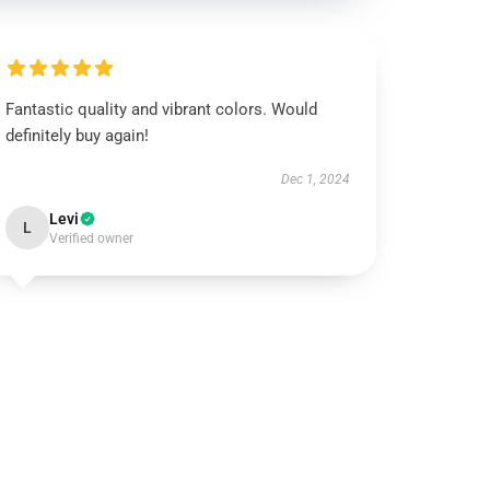
Fantastic quality and vibrant colors. Would
definitely buy again!
Dec 1, 2024
Levi
L
Verified owner