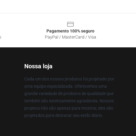
Pagamento 100% seguro
o
PayPal / MasterCard / Visa
Nossa loja
Cada um dos nossos produtos foi projetado por
uma equipe especializada. Oferecemos uma
grande variedade de produtos de qualidade que
também são esteticamente agradáveis. Nossos
projetos não são apenas para mostrar, eles são
projetados para destacar seu estilo diário.