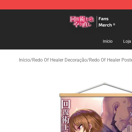
Redo Of Healer Store - Official Redo Of Healer Mercha
Início
Loja
Início
/
Redo Of Healer Decoração
/
Redo Of Healer Post