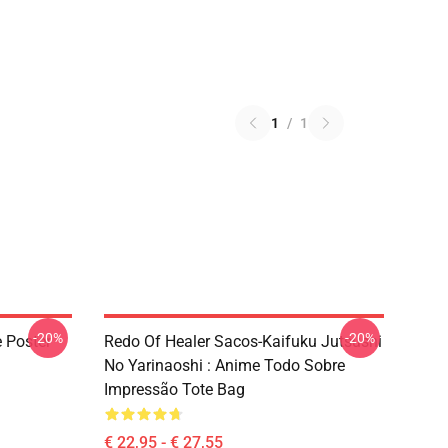
1
/
1
-20%
-20%
e Poster
Redo Of Healer Sacos-Kaifuku Jutsushi
No Yarinaoshi : Anime Todo Sobre
Impressão Tote Bag
€ 22,95 - € 27,55