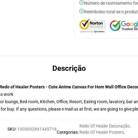
Número de rastreamento for
Reembolso total se o produt
Descrição
Redo of Healer Posters - Cute Anime Canvas For Hom Wall Office Deco
as work
r lounge, Bed room, Kitchen, Office, Resort, Eating room, lavatory, bar a
for buy. If any questions, please e mail us at first, we are going to give 
Redo Of Healer Decoração
,
SKU
:
1005002841445718
Categorias
:
Redo Of Healer Posters
,