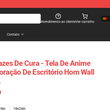
Atendimento ao cliente
Ver carrinho
Contato
azes De Cura - Tela De Anime
oração De Escritório Hom Wall
)
24in
18x24in