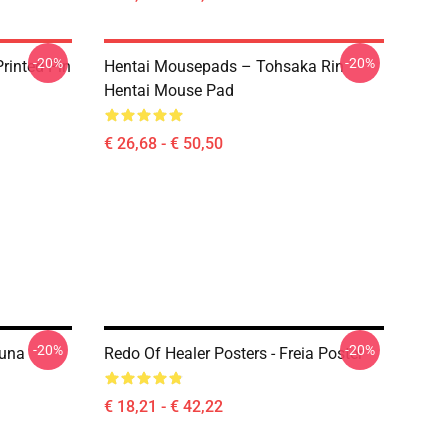
-20%
-20%
rinted Pin
Hentai Mousepads – Tohsaka Rin
Hentai Mouse Pad
€ 26,68 - € 50,50
-20%
-20%
suna
Redo Of Healer Posters - Freia Poster
€ 18,21 - € 42,22