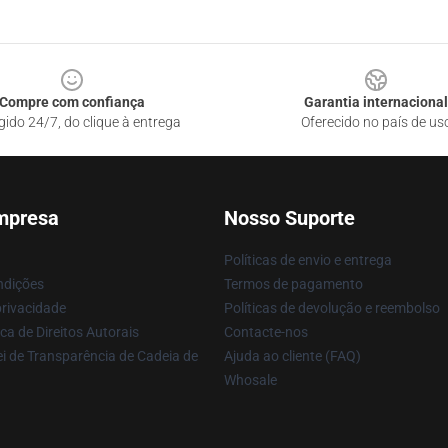
Compre com confiança
Garantia internacional
gido 24/7, do clique à entrega
Oferecido no país de us
mpresa
Nosso Suporte
Políticas de envio e entrega
ndições
Termos de pagamento
privacidade
Políticas de devolução e reembolso
ca de Direitos Autorais
Contacte-nos
i de Transparência de Cadeia de
Ajuda ao cliente (FAQ)
Whosale