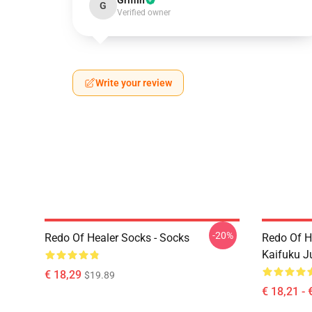
Griffin
G
Verified owner
Write your review
-20%
Redo Of Healer Socks - Socks
Redo Of H
Kaifuku J
€ 18,29
$19.89
€ 18,21 - 