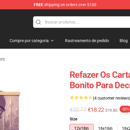
FREE
shipping on orders over $100
ndise Shop
Compre por categoria
Rastreamento de pedido
Blog
ers
Refazer Os Cart
Bonito Para Dec
(4 customer reviews
€22.77
€18.22
-20%
$19.80
Size
12x18in
16x16in
16x