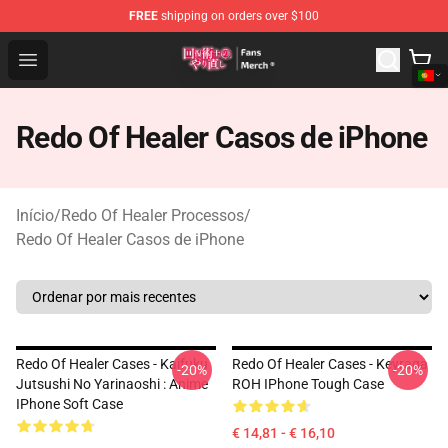
FREE
shipping on orders over $100
Redo Of Healer Store - Official Redo Of Healer Merchand
Open menu
Redo Of Healer Casos de iPhone
Início
/
Redo Of Healer Processos
/
Redo Of Healer Casos de iPhone
Redo Of Healer Cases - Kaifuku
Redo Of Healer Cases - Keyraga
-20%
-20%
Jutsushi No Yarinaoshi : Anime
ROH IPhone Tough Case
IPhone Soft Case
€ 14,81 - € 16,10