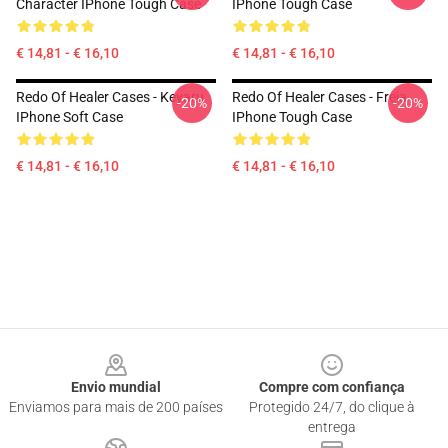
Character IPhone Tough Case
IPhone Tough Case
€ 14,81 - € 16,10
€ 14,81 - € 16,10
Redo Of Healer Cases - Keyaru
Redo Of Healer Cases - Freia
-20%
-20%
IPhone Soft Case
IPhone Tough Case
€ 14,81 - € 16,10
€ 14,81 - € 16,10
Footer
Envio mundial
Compre com confiança
Enviamos para mais de 200 países
Protegido 24/7, do clique à
entrega