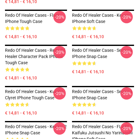
€ 14,81 - € 16,10
Redo Of Healer Cases - Flare
Redo Of Healer Cases - Keyaru
-20%
-20%
IPhone Tough Case
IPhone Soft Case
€ 14,81 - € 16,10
€ 14,81 - € 16,10
Redo Of Healer Cases - Redo Of
Redo Of Healer Cases - Setsuna
-20%
-20%
Healer Character Pack IPhone
IPhone Snap Case
Tough Case
€ 14,81 - € 16,10
€ 14,81 - € 16,10
Redo Of Healer Cases - Kureha
Redo Of Healer Cases - Setsuna
-20%
-20%
Clyret IPhone Tough Case
IPhone Snap Case
€ 14,81 - € 16,10
€ 14,81 - € 16,10
Redo Of Healer Cases - Keyaru 2
Redo Of Healer Cases - FLARE
-20%
-20%
IPhone Snap Case
Kaifuku Jutsushi No Yarinaoshi