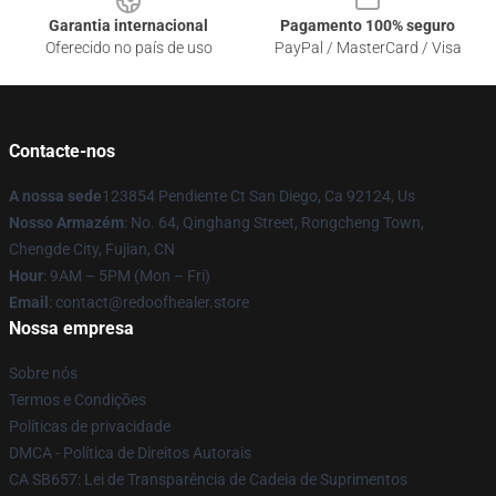
Garantia internacional
Pagamento 100% seguro
Oferecido no país de uso
PayPal / MasterCard / Visa
Contacte-nos
A nossa sede
123854 Pendiente Ct San Diego, Ca 92124, Us
Nosso Armazém
: No. 64, Qinghang Street, Rongcheng Town,
Chengde City, Fujian, CN
Hour
: 9AM – 5PM (Mon – Fri)
Email
: contact@redoofhealer.store
Nossa empresa
Sobre nós
Termos e Condições
Políticas de privacidade
DMCA - Política de Direitos Autorais
CA SB657: Lei de Transparência de Cadeia de Suprimentos