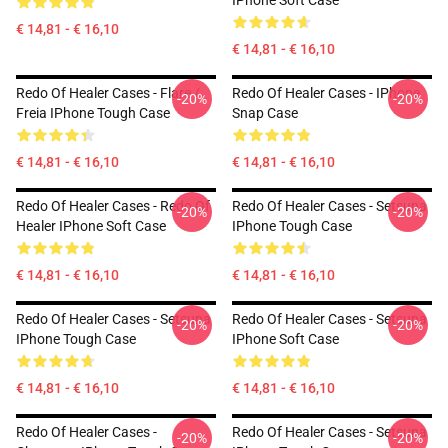
IPhone Soft Case
€ 14,81 - € 16,10
€ 14,81 - € 16,10
Redo Of Healer Cases - Flare /
Redo Of Healer Cases - IPhone
-20%
-20%
Freia IPhone Tough Case
Snap Case
€ 14,81 - € 16,10
€ 14,81 - € 16,10
Redo Of Healer Cases - Redo Of
Redo Of Healer Cases - Setsuna
-20%
-20%
Healer IPhone Soft Case
IPhone Tough Case
€ 14,81 - € 16,10
€ 14,81 - € 16,10
Redo Of Healer Cases - Setsuna
Redo Of Healer Cases - Setsuna
-20%
-20%
IPhone Tough Case
IPhone Soft Case
€ 14,81 - € 16,10
€ 14,81 - € 16,10
Redo Of Healer Cases -
Redo Of Healer Cases - Setsuna
-20%
-20%