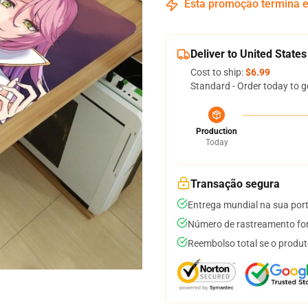
Esta promoção termina
Deliver to United States
Cost to ship:
$6.99
Standard - Order today to g
Production
Today
Transação segura
Entrega mundial na sua por
Número de rastreamento for
Reembolso total se o produt