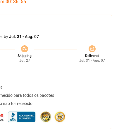
 em
00
:
36
:
54
et by
Jul. 31 - Aug. 07
Shipping
Delivered
Jul. 27
Jul. 31 - Aug. 07
ta
necido para todos os pacotes
o não for recebido