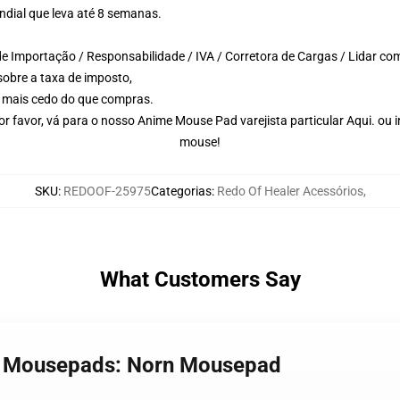
dial que leva até 8 semanas.
e Importação / Responsabilidade / IVA / Corretora de Cargas / Lidar co
 sobre a taxa de imposto,
a mais cedo do que compras.
r favor, vá para o nosso Anime Mouse Pad varejista particular
Aqui.
ou i
mouse
!
SKU
:
REDOOF-25975
Categorias
:
Redo Of Healer Acessórios
,
What Customers Say
er Mousepads: Norn Mousepad