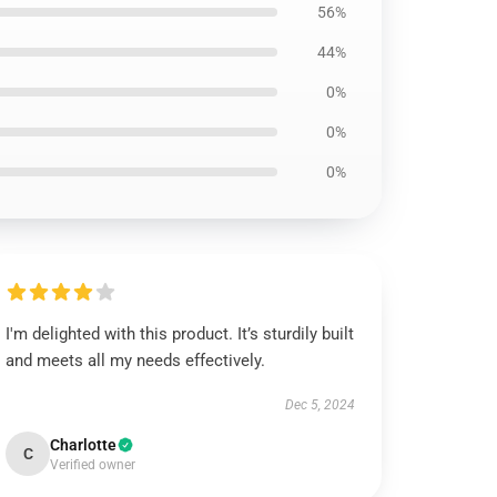
56%
44%
0%
0%
0%
I'm delighted with this product. It’s sturdily built
and meets all my needs effectively.
Dec 5, 2024
Charlotte
C
Verified owner