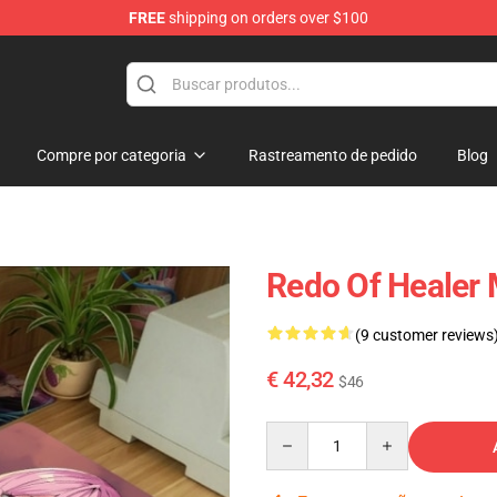
FREE
shipping on orders over $100
ndise Shop
Compre por categoria
Rastreamento de pedido
Blog
Redo Of Healer
(9 customer reviews
€ 42,32
$46
Quantity