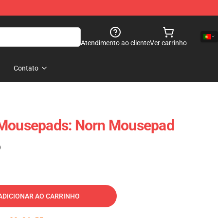
Atendimento ao cliente
Ver carrinho
Contato
 Mousepads: Norn Mousepad
)
ADICIONAR AO CARRINHO