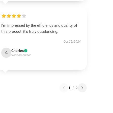
I’m impressed by the efficiency and quality of
this product; it’s truly outstanding.
Oct 22, 2024
Charles
C
Verified owner
1
/
2