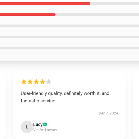
User-friendly quality, definitely worth it, and
fantastic service.
Dec 7, 2024
Lucy
L
Verified owner