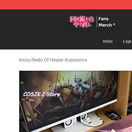
Redo Of Healer Store - Official Redo Of Healer Mercha
Início
Loja
Início
/
Redo Of Healer Acessórios