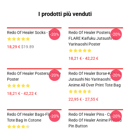
I prodotti più venduti
Redo Of Healer Socks - Socks
Redo Of Healer Posters -
-20%
-20%
FLARE Kaifuku Jutsushi No
Yarinaoshi Poster
18,29 €
$19.89
18,21 € - 42,22 €
Redo Of Healer Posters - Flare
Redo Of Healer Borse-Kaifuku
-20%
-20%
Poster
Jutsushi No Yarinaoshi:
Anime All Over Print Tote Bag
18,21 € - 42,22 €
22,95 € - 27,55 €
Redo Of Healer Bags-Flare
Redo Of Healer Pins - Cute
-20%
-20%
Tote Bag In Cotone
Redo Of Healer Anime Printed
Pin Button