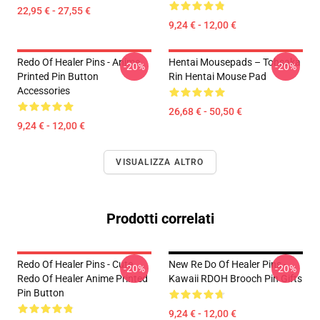
22,95 € - 27,55 €
9,24 € - 12,00 €
Redo Of Healer Pins - Anime
Hentai Mousepads – Tohsaka
-20%
-20%
Printed Pin Button
Rin Hentai Mouse Pad
Accessories
26,68 € - 50,50 €
9,24 € - 12,00 €
VISUALIZZA ALTRO
Prodotti correlati
Redo Of Healer Pins - Cute
New Re Do Of Healer Pins -
-20%
-20%
Redo Of Healer Anime Printed
Kawaii RDOH Brooch Pin Gifts
Pin Button
9,24 € - 12,00 €