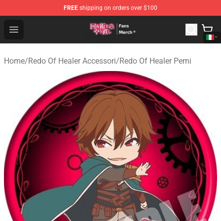
FREE
shipping on orders over $100
Redo Of Healer Store - Official Redo Of Healer Merchand
Open menu
Home
/
Redo Of Healer Accessori
/
Redo Of Healer Perni