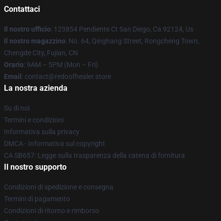
Contattaci
Il nostro ufficio
: 123854 Pendiente Ct San Diego, Ca 92124, Us
Il nostro magazzino
: No. 64, Qinghang Street, Rongcheng Town,
Chengde City, Fujian, CN
Orario
: 9AM – 5PM (Mon – Fri)
Email
: contact@redoofhealer.store
La nostra azienda
Su di noi
Termini e condizioni
Informativa sulla privacy
DMCA - Informativa sul copyright
CA SB657: Legge sulla trasparenza della catena di fornitura
Il nostro supporto
Condizioni di spedizione e consegna
Termini di pagamento
Condizioni di ritorno e rimborso