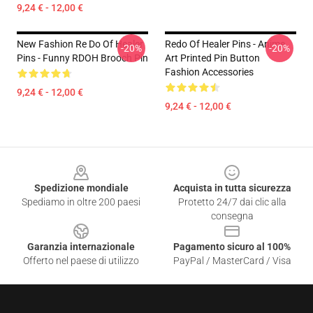
9,24 € - 12,00 €
New Fashion Re Do Of Healer
Redo Of Healer Pins - Anime
-20%
-20%
Pins - Funny RDOH Brooch Pin
Art Printed Pin Button
Fashion Accessories
9,24 € - 12,00 €
9,24 € - 12,00 €
Footer
Spedizione mondiale
Acquista in tutta sicurezza
Spediamo in oltre 200 paesi
Protetto 24/7 dai clic alla
consegna
Garanzia internazionale
Pagamento sicuro al 100%
Offerto nel paese di utilizzo
PayPal / MasterCard / Visa