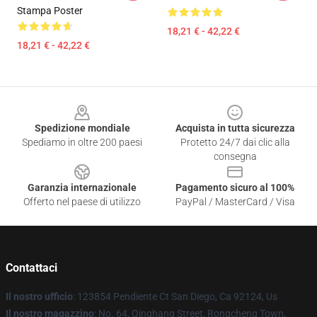
Stampa Poster
18,21 € - 42,22 €
18,21 € - 42,22 €
Footer
Spedizione mondiale
Acquista in tutta sicurezza
Spediamo in oltre 200 paesi
Protetto 24/7 dai clic alla
consegna
Garanzia internazionale
Pagamento sicuro al 100%
Offerto nel paese di utilizzo
PayPal / MasterCard / Visa
Contattaci
Il nostro ufficio
: 123854 Pendiente Ct San Diego, Ca 92124, Us
Il nostro magazzino
: No. 64, Qinghang Street, Rongcheng Town,