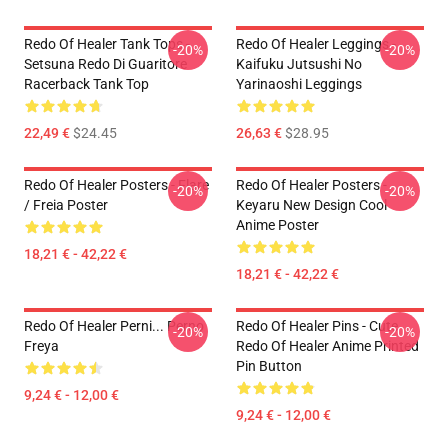
Redo Of Healer Tank Tops -
Redo Of Healer Leggings -
-20%
-20%
Setsuna Redo Di Guaritore
Kaifuku Jutsushi No
Racerback Tank Top
Yarinaoshi Leggings
22,49 €
$24.45
26,63 €
$28.95
Redo Of Healer Posters - Flare
Redo Of Healer Posters -
-20%
-20%
/ Freia Poster
Keyaru New Design Cool
Anime Poster
18,21 € - 42,22 €
18,21 € - 42,22 €
Redo Of Healer Perni... Perno
Redo Of Healer Pins - Cute
-20%
-20%
Freya
Redo Of Healer Anime Printed
Pin Button
9,24 € - 12,00 €
9,24 € - 12,00 €