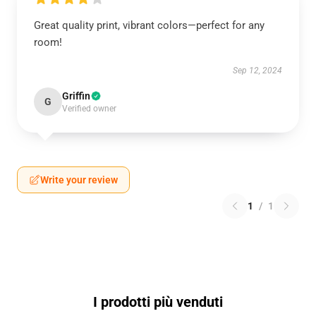
Great quality print, vibrant colors—perfect for any
room!
Sep 12, 2024
Griffin
G
Verified owner
Write your review
1
/
1
I prodotti più venduti