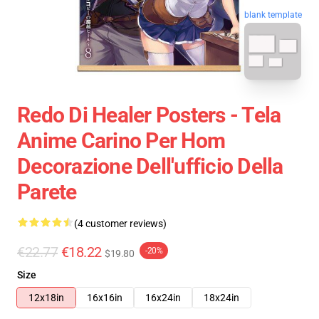
blank template
Redo Di Healer Posters - Tela
Anime Carino Per Hom
Decorazione Dell'ufficio Della
Parete
(4 customer reviews)
€22.77
€18.22
-20%
$19.80
Size
12x18in
16x16in
16x24in
18x24in