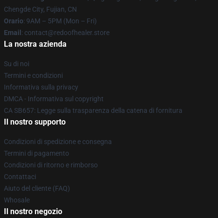
Chengde City, Fujian, CN
Orario
: 9AM – 5PM (Mon – Fri)
Email
: contact@redoofhealer.store
La nostra azienda
Su di noi
Termini e condizioni
Informativa sulla privacy
DMCA - Informativa sul copyright
CA SB657: Legge sulla trasparenza della catena di fornitura
Il nostro supporto
Condizioni di spedizione e consegna
Termini di pagamento
Condizioni di ritorno e rimborso
Contattaci
Aiuto del cliente (FAQ)
Whosale
Il nostro negozio