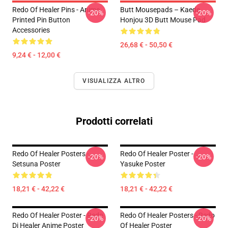
Redo Of Healer Pins - Anime
Butt Mousepads – Kaede
-20%
-20%
Printed Pin Button
Honjou 3D Butt Mouse Pad
Accessories
26,68 € - 50,50 €
9,24 € - 12,00 €
VISUALIZZA ALTRO
Prodotti correlati
Redo Of Healer Posters -
Redo Of Healer Poster -
-20%
-20%
Setsuna Poster
Yasuke Poster
18,21 € - 42,22 €
18,21 € - 42,22 €
Redo Of Healer Poster - Redo
Redo Of Healer Posters - Redo
-20%
-20%
Di Healer Anime Poster
Of Healer Poster