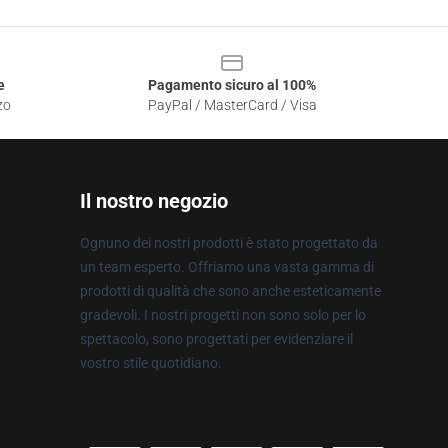
e
Pagamento sicuro al 100%
zo
PayPal / MasterCard / Visa
Il nostro negozio
Ognuno dei nostri prodotti è stato progettato da
un team esperto. Offriamo una vasta gamma di
prodotti di qualità che sono anche esteticamente
gradevoli. I nostri progetti non sono solo per lo
spettacolo, sono progettati per evidenziare il
vostro stile quotidiano.