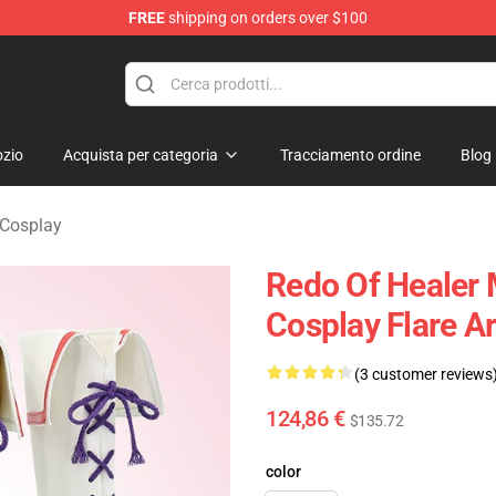
FREE
shipping on orders over $100
ndise Shop
zio
Acquista per categoria
Tracciamento ordine
Blog
 Cosplay
Redo Of Healer
Cosplay Flare A
(3 customer reviews
124,86 €
$135.72
color