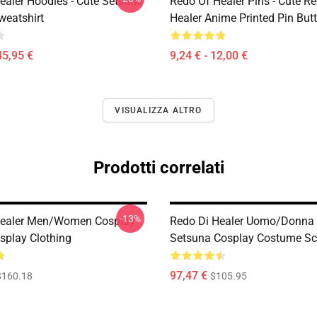
ealer Hoodies - Cute Setsuna
Redo Of Healer Pins - Cute R
eatshirt
Healer Anime Printed Pin But
45,95 €
9,24 € - 12,00 €
VISUALIZZA ALTRO
Prodotti correlati
-13%
ealer Men/Women Cosplay -
Redo Di Healer Uomo/Donna 
splay Clothing
Setsuna Cosplay Costume Sc
97,47 €
$160.18
$105.95