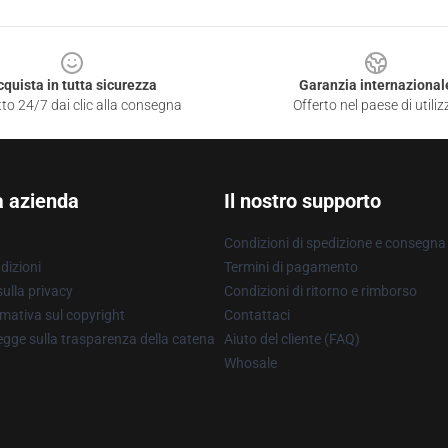
cquista in tutta sicurezza
Garanzia internazional
to 24/7 dai clic alla consegna
Offerto nel paese di utiliz
a azienda
Il nostro supporto
Condizioni di spedizione e consegna
dizioni
Termini di pagamento
ulla privacy
Condizioni di ritorno e rimborso
mativa sul copyright
Contattaci
gge sulla trasparenza della catena
Aiuto del cliente (FAQ)
Whosale