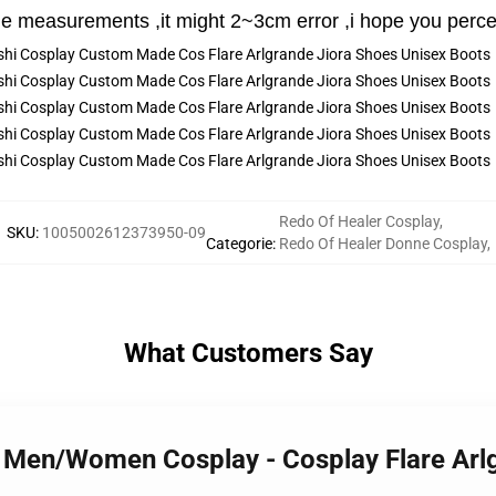
e measurements ,it might 2~3cm error ,i hope you perce
Redo Of Healer Cosplay
,
SKU
:
1005002612373950-09
Categorie
:
Redo Of Healer Donne Cosplay
,
What Customers Say
r Men/Women Cosplay - Cosplay Flare Arl