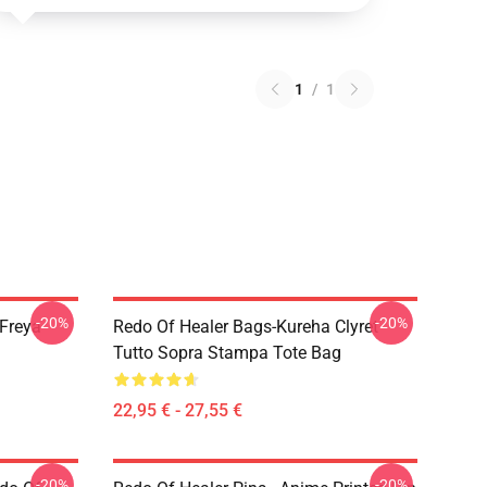
1
/
1
-20%
-20%
 Freya
Redo Of Healer Bags-Kureha Clyret
Tutto Sopra Stampa Tote Bag
22,95 € - 27,55 €
-20%
-20%