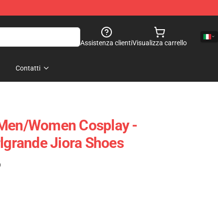
Assistenza clienti
Visualizza carrello
Contatti
 Men/Women Cosplay -
rlgrande Jiora Shoes
)