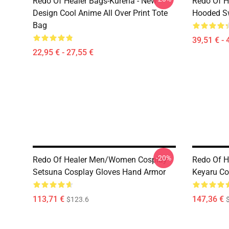
Redo Of Healer Bags-Kureha - New
Redo Of H
Design Cool Anime All Over Print Tote
Hooded Sw
Bag
39,51 € - 
22,95 € - 27,55 €
-20%
Redo Of Healer Men/Women Cosplay -
Redo Of H
Setsuna Cosplay Gloves Hand Armor
Keyaru Co
113,71 €
147,36 €
$123.6