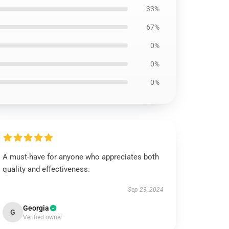
33%
67%
0%
0%
0%
A must-have for anyone who appreciates both
quality and effectiveness.
Sep 23, 2024
Georgia
G
Verified owner