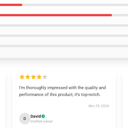
I’m thoroughly impressed with the quality and
performance of this product; it’s top-notch.
Nov 29, 2024
David
D
Verified owner