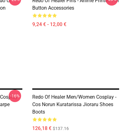
edo Of
Redo Of Healer Pins - Anime Printed Pin
ton
Button Accessories
9,24 € - 12,00 €
-16%
Cosplay -
Redo Of Healer Men/Women Cosplay -
arpe
Cos Norun Kuratarissa Jioraru Shoes
Boots
126,18 €
$137.16